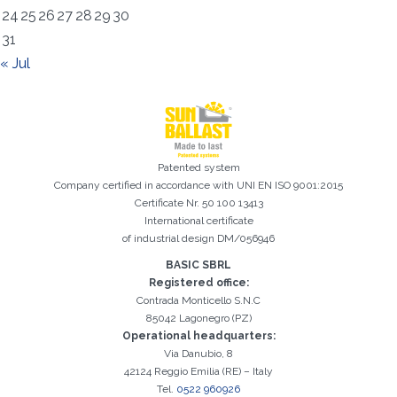
24
25
26
27
28
29
30
Registration successful. Check your e-mail box to proceed with
It is essential to accept the Privacy Policy
Sorry, the following error occurred:
The Company field is required
The Surname field is required
The Phone field is required
The E-mail field is required
The Name field is required
The City field is required
Invalid E-mail entered
31
activation
« Jul
Patented system
Company certified in accordance with UNI EN ISO 9001:2015
Certificate Nr. 50 100 13413
International certificate
of industrial design DM/056946
BASIC SBRL
Registered office:
Contrada Monticello S.N.C
85042 Lagonegro (PZ)
Operational headquarters:
Via Danubio, 8
42124 Reggio Emilia (RE) – Italy
Tel.
0522 960926