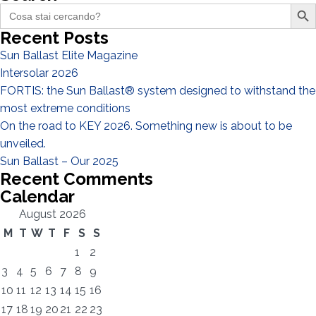
Search Butto
Search
for:
Recent Posts
Sun Ballast Elite Magazine
Intersolar 2026
FORTIS: the Sun Ballast® system designed to withstand the
most extreme conditions
On the road to KEY 2026. Something new is about to be
unveiled.
Sun Ballast – Our 2025
Recent Comments
Calendar
August 2026
M
T
W
T
F
S
S
1
2
3
4
5
6
7
8
9
10
11
12
13
14
15
16
17
18
19
20
21
22
23