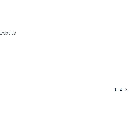
 website
1
2
3