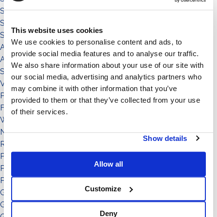
Sistema a Vela 11°
Sistema Est-Ovest
This website uses cookies
Sistemi
We use cookies to personalise content and ads, to
Accessori
provide social media features and to analyse our traffic.
Accessorio
We also share information about your use of our site with
Sistema
our social media, advertising and analytics partners who
Visualizza nel Footer
may combine it with other information that you’ve
Prodotto
provided to them or that they’ve collected from your use
FAQ
of their services.
Webinar
News
Show details
Referenza
Potenza: da 0 a 50
Allow all
Potenza: da 51 a 150
Potenza: da 151 a in su
Customize
Grado di inclinazione: 0°
Grado di inclinazione: 3°
Deny
Grado di inclinazione: 5°