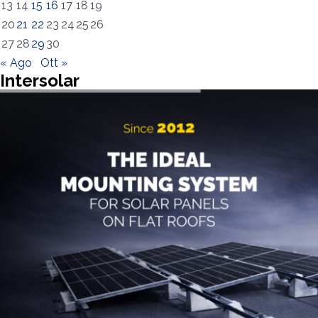
13
14
15
16
17
18
19
20
21
22
23
24
25
26
27
28
29
30
Ho letto e accetto la
Privacy Policy*
« Ago
Ott »
Intersolar