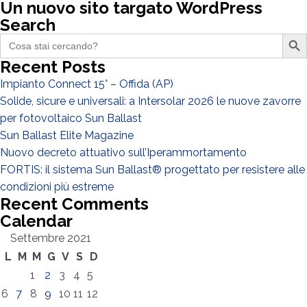
Un nuovo sito targato WordPress
Search
Search Butto
Search
DI COSA DI OCCUPI?*
for:
Installatore
Recent Posts
Progettista
Impianto Connect 15° – Offida (AP)
EPC
Solide, sicure e universali: a Intersolar 2026 le nuove zavorre
per fotovoltaico Sun Ballast
Distributore
Sun Ballast Elite Magazine
Altro
Nuovo decreto attuativo sull’Iperammortamento
FORTIS: il sistema Sun Ballast® progettato per resistere alle
condizioni più estreme
Recent Comments
Calendar
Settembre 2021
L
M
M
G
V
S
D
1
2
3
4
5
6
7
8
9
10
11
12