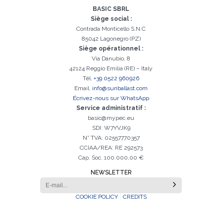
BASIC SBRL
Siège social :
Contrada Monticello S.N.C
85042 Lagonegro (PZ)
Siège opérationnel :
Via Danubio, 8
42124 Reggio Emilia (RE) – Italy
Tél.
+39 0522 960926
Email.
info@sunballast.com
Écrivez-nous sur WhatsApp
Service administratif :
basic@mypec.eu
SDI: W7YVJK9
N° TVA: 02557770357
CCIAA/REA: RE 292573
Cap. Soc. 100.000,00 €
NEWSLETTER
COOKIE POLICY
CREDITS