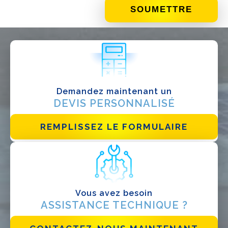
QUE FAITES-VOUS?*
Installateur
Designer
EPC
Demandez maintenant un
Distributeur
DEVIS PERSONNALISÉ
Autre
REMPLISSEZ LE FORMULAIRE
Vous avez besoin
ASSISTANCE TECHNIQUE ?
J'ai lu et j'accepte la
politique de confidentialité*