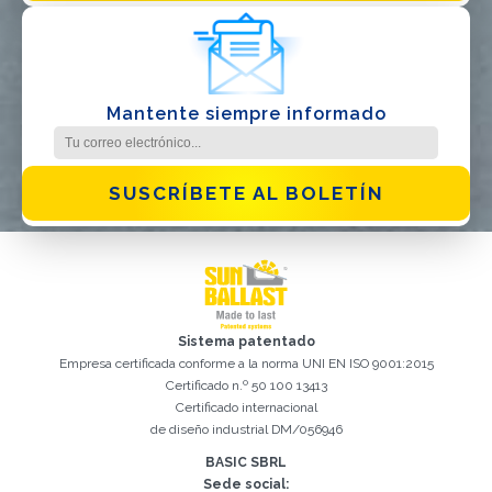
Mantente siempre informado
SUSCRÍBETE AL BOLETÍN
Sistema patentado
Empresa certificada conforme a la norma UNI EN ISO 9001:2015
Certificado n.º 50 100 13413
Certificado internacional
Registro exitoso. Verifique su casilla de correo electrónico para
de diseño industrial DM/056946
El campo Correo Electrónico es obligatorio
Debemos aceptar la Política de privacidad
Lo sentimos, se produjo el siguiente error:
Correo Electrónico ingresado no válido
El campo Teléfono es obligatorio
El campo Apellido es obligatorio
El campo Nombre es obligatorio
El campo Agencia es obligatorio
El campo Ciudad es obligatorio
continuar con la activación
BASIC SBRL
Sede social: