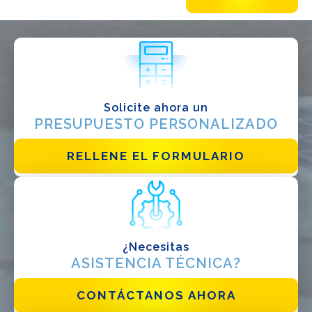
¿QUÉ HACES?*
Instalador
Diseñador
EPC
Distribuidor
Solicite ahora un
PRESUPUESTO PERSONALIZADO
Otro
RELLENE EL FORMULARIO
¿Necesitas
ASISTENCIA TÉCNICA?
He leido y acepto la
politica de privacidad*
CONTÁCTANOS AHORA