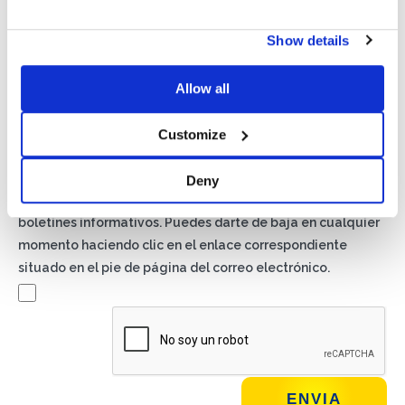
Show details
Privacidad*
Autorizo el tratamiento de mis datos según lo dispuesto en
Allow all
la
Política de Privacidad
de Basic S.B.R.L.
Customize
Newsletter
Al marcar esta casilla, aceptas recibir material publicitario
Deny
sobre productos y servicios por Basic S.B.R.L. mediante
boletines informativos. Puedes darte de baja en cualquier
momento haciendo clic en el enlace correspondiente
situado en el pie de página del correo electrónico.