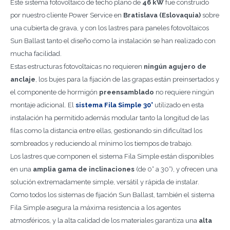
Este sistema fotovoltaico de techo plano de
46 kW
fue construido
por nuestro cliente Power Service en
Bratislava (Eslovaquia)
sobre
una cubierta de grava, y con los lastres para paneles fotovoltaicos
Sun Ballast tanto el diseño como la instalación se han realizado con
mucha facilidad.
Estas estructuras fotovoltaicas no requieren
ningún agujero de
anclaje
, los bujes para la fijación de las grapas están preinsertados y
el componente de hormigón
preensamblado
no requiere ningún
montaje adicional. El
sistema Fila Simple 30°
utilizado en esta
instalación ha permitido además modular tanto la longitud de las
filas como la distancia entre ellas, gestionando sin dificultad los
sombreados y reduciendo al mínimo los tiempos de trabajo.
Los lastres que componen el sistema Fila Simple están disponibles
en una
amplia gama de inclinaciones
(de 0° a 30°), y ofrecen una
solución extremadamente simple, versátil y rápida de instalar.
Como todos los sistemas de fijación Sun Ballast, también el sistema
Fila Simple asegura la máxima resistencia a los agentes
atmosféricos, y la alta calidad de los materiales garantiza una
alta