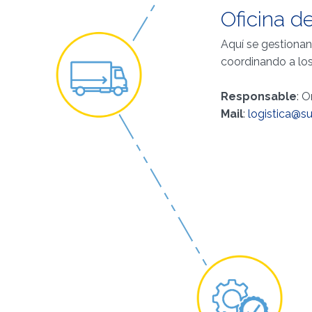
Oficina d
Aquí se gestionan 
coordinando a los
Responsable
: 
Mail
:
logistica@s