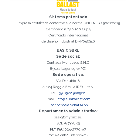
Registro exitoso. Verifique su casilla de correo electrónico para
Sistema patentado
El campo Correo Electrónico es obligatorio
Debemos aceptar la Política de privacidad
Lo sentimos, se produjo el siguiente error:
Correo Electrónico ingresado no válido
El campo Teléfono es obligatorio
El campo Apellido es obligatorio
El campo Nombre es obligatorio
El campo Agencia es obligatorio
El campo Ciudad es obligatorio
continuar con la activación
Empresa certificada conforme a la norma UNI EN ISO 9001:2015
Certificado n.º 50 100 13413
Certificado internacional
de diseño industrial DM/056946
BASIC SBRL
Sede social:
Contrada Monticello S.N.C
85042 Lagonegro (PZ)
Sede operativa:
Via Danubio, 8
42124 Reggio Emilia (RE) – Italy
Tel.
+39 0522 960926
Email.
info@sunballast.com
Escríbenos a WhatsApp
Departamento administrativo:
basic@mypec.eu
SDI: W7YVJK9
N.º IVA:
02557770357
CCIAA/REA: RE 292573