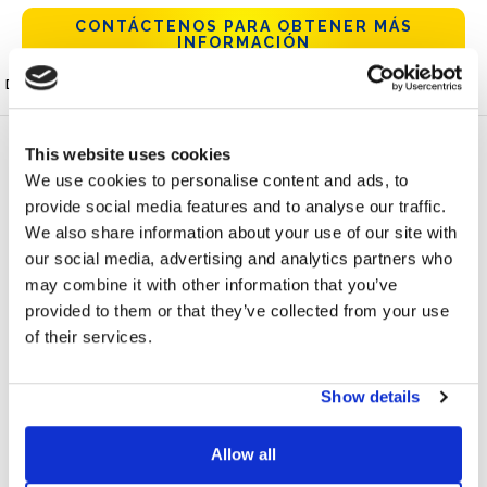
CONTÁCTENOS PARA OBTENER MÁS
INFORMACIÓN
DESCRIPCIÓN Y HOJA
PREGUNTAS
VIDEO DE MONTAJE
TÉCNICA
FRECUENTES
LASTRE 10° L
This website uses cookies
El sistema de fijación Sun Ballast 10° L está hecho de hormigón
We use cookies to personalise content and ads, to
vibrado y reforzado y permite una inclinación de 10°. El
provide social media features and to analyse our traffic.
material de lastre tiene una clase de exposición XC4 y una
We also share information about your use of our site with
clase de resistencia C32/40.
our social media, advertising and analytics partners who
Desempeña a la vez la función de soporte y de lastre a los
may combine it with other information that you’ve
paneles fotovoltaicos y no debe fijarse en la cubierta sino
provided to them or that they’ve collected from your use
solamente apoyada. Durante la instalación se coloca una funda
of their services.
de protección de caucho entre el soporte y la cubierta.
Los paneles fotovoltaicos se acoplan al soporte equipado con
Show details
casquillo M8 mediante pinzas centrales y la orientación del
módulo puede ser horizontal o vertical.
Allow all