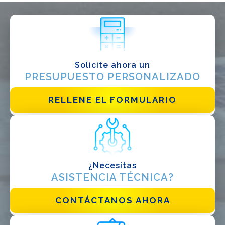
¿QUÉ HACES?*
Instalador
Diseñador
EPC
Solicite ahora un
Distribuidor
PRESUPUESTO PERSONALIZADO
Otro
RELLENE EL FORMULARIO
¿Necesitas
ASISTENCIA TÉCNICA?
He leido y acepto la
politica de privacidad*
CONTÁCTANOS AHORA