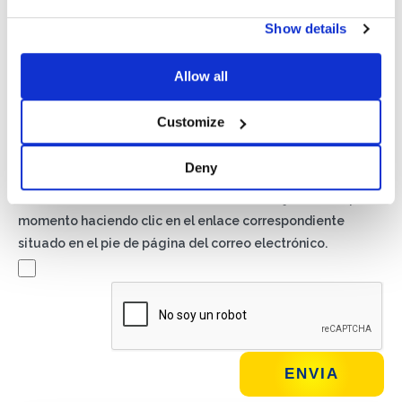
Show details
Privacidad*
Autorizo el tratamiento de mis datos según lo dispuesto en
Allow all
la
Política de Privacidad
de Basic S.B.R.L.
Customize
Newsletter
Al marcar esta casilla, aceptas recibir material publicitario
Deny
sobre productos y servicios por Basic S.B.R.L. mediante
boletines informativos. Puedes darte de baja en cualquier
momento haciendo clic en el enlace correspondiente
situado en el pie de página del correo electrónico.