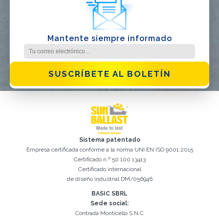
Mantente siempre informado
SUSCRÍBETE AL BOLETÍN
Sistema patentado
Empresa certificada conforme a la norma UNI EN ISO 9001:2015
Certificado n.º 50 100 13413
Certificado internacional
Registro exitoso. Verifique su casilla de correo electrónico para
de diseño industrial DM/056946
El campo Correo Electrónico es obligatorio
Debemos aceptar la Política de privacidad
Lo sentimos, se produjo el siguiente error:
Correo Electrónico ingresado no válido
El campo Teléfono es obligatorio
El campo Apellido es obligatorio
El campo Nombre es obligatorio
El campo Agencia es obligatorio
El campo Ciudad es obligatorio
continuar con la activación
BASIC SBRL
Sede social:
Contrada Monticello S.N.C