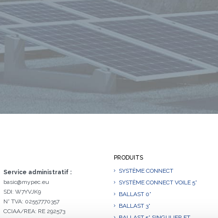
PRODUITS
SYSTÈME CONNECT
Service administratif :
basic@mypec.eu
SYSTÈME CONNECT VOILE 5°
SDI: W7YVJK9
BALLAST 0°
N° TVA: 02557770357
BALLAST 3°
CCIAA/REA: RE 292573
BALLAST 5° SINGULIER ET