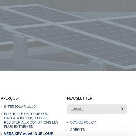
Restez toujours informé
APERÇUS
NEWSLETTER
INTERSOLAR 2026
FORTIS : LE SYSTÈME SUN
BALLAST® CONÇU POUR
RÉSISTER AUX CONDITIONS LES
COOKIE POLICY
PLUS EXTRÊMES
CREDITS
VERS KEY 2026: QUELQUE