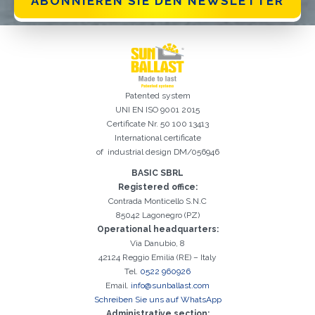
ABONNIEREN SIE DEN NEWSLETTER
Patented system
UNI EN ISO 9001 2015
Certificate Nr. 50 100 13413
International certificate
of industrial design DM/056946
Registrierung erfolgreich. Aktivieren Sie Ihr E-Mail-
Es ist wichtig, die Datenschutzbestimmungen zu akzeptieren
Der folgende Fehler ist leider aufgetreten:
Das E-Mail-Addresse-Feld ist erforderlich
Ungültige E-Mail-Adresse eingegeben
Das Nachname-Feld ist erforderlich
Das Vorname-Feld ist erforderlich
Das Telefon-Feld ist erforderlich
Das Agentur-Feld ist erforderlich
Das Stadt-Feld ist erforderlich
Kontrollkästchen, um mit der Aktivierung fortzufahren
BASIC SBRL
Registered office:
Contrada Monticello S.N.C
85042 Lagonegro (PZ)
Operational headquarters:
Via Danubio, 8
42124 Reggio Emilia (RE) – Italy
Tel.
0522 960926
Email.
info@sunballast.com
Schreiben Sie uns auf WhatsApp
Administrative section: