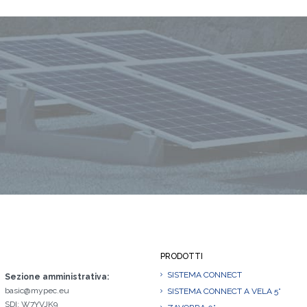
PRODOTTI
SISTEMA CONNECT
Sezione amministrativa:
basic@mypec.eu
SISTEMA CONNECT A VELA 5°
SDI: W7YVJK9