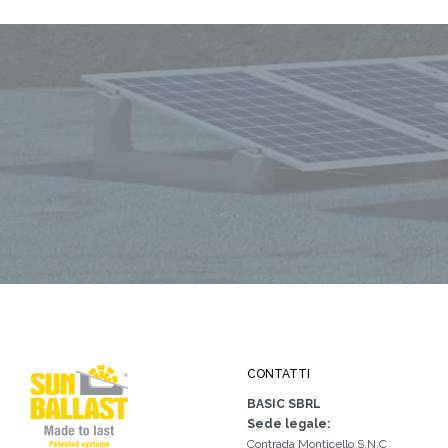
CONTATTI
BASIC SBRL
Sede legale:
Contrada Monticello S.N.C