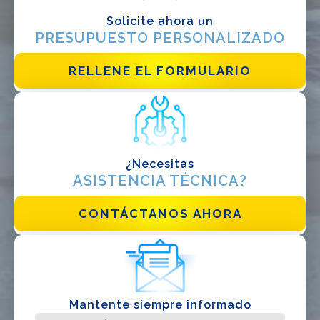
Solicite ahora un
EPC
PRESUPUESTO PERSONALIZADO
Distribuidor
RELLENE EL FORMULARIO
Otro
¿Necesitas
ASISTENCIA TÉCNICA?
CONTÁCTANOS AHORA
He leido y acepto la
politica de privacidad*
Mantente siempre informado