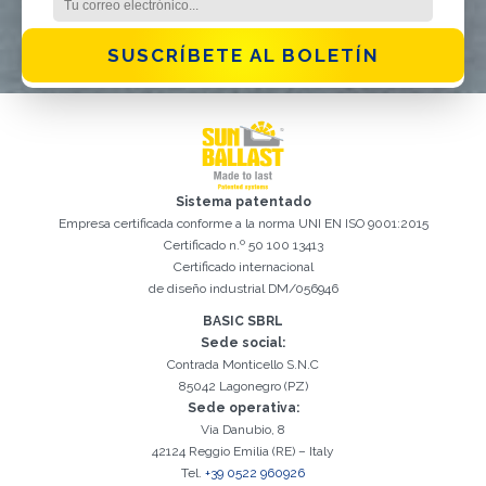
SUSCRÍBETE AL BOLETÍN
Sistema patentado
Empresa certificada conforme a la norma UNI EN ISO 9001:2015
Certificado n.º 50 100 13413
Certificado internacional
de diseño industrial DM/056946
Registro exitoso. Verifique su casilla de correo electrónico para
El campo Correo Electrónico es obligatorio
Debemos aceptar la Política de privacidad
Lo sentimos, se produjo el siguiente error:
Correo Electrónico ingresado no válido
El campo Teléfono es obligatorio
El campo Apellido es obligatorio
El campo Nombre es obligatorio
El campo Agencia es obligatorio
El campo Ciudad es obligatorio
continuar con la activación
BASIC SBRL
Sede social:
Contrada Monticello S.N.C
85042 Lagonegro (PZ)
Sede operativa:
Via Danubio, 8
42124 Reggio Emilia (RE) – Italy
Tel.
+39 0522 960926