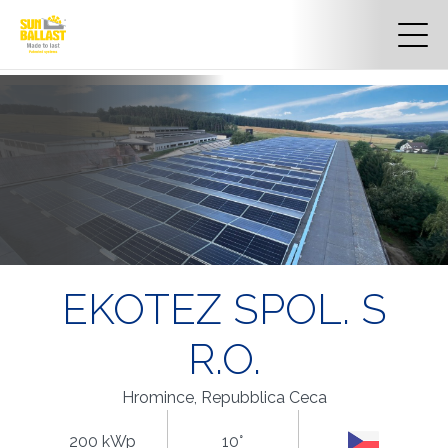
EKOTEZ SPOL. S
R.O.
Hromince, Repubblica Ceca
200 kWp
10°