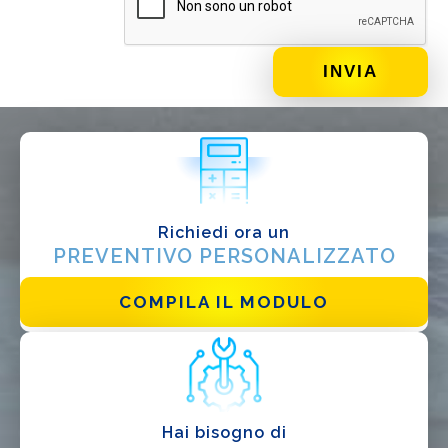
DI COSA DI OCCUPI?*
Installatore
Progettista
EPC
Distributore
Richiedi ora un
Altro
PREVENTIVO PERSONALIZZATO
COMPILA IL MODULO
Hai bisogno di