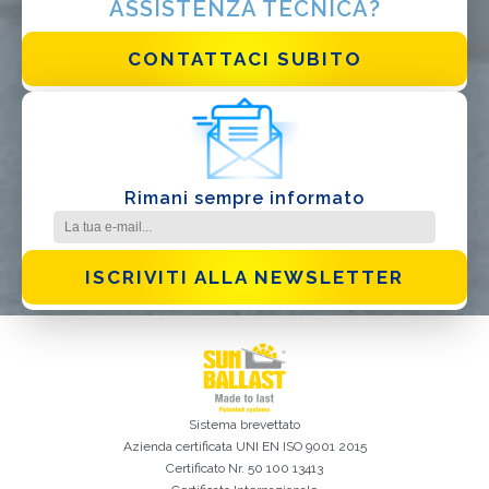
ASSISTENZA TECNICA?
Ho letto e accetto la
Privacy Policy*
CONTATTACI SUBITO
Rimani sempre informato
ISCRIVITI ALLA NEWSLETTER
Sistema brevettato
Azienda certificata
UNI EN ISO 9001 2015
Certificato Nr. 50 100 13413