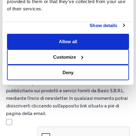
provided to them or that they’ve collected from your use
of their services.
Show details
Allow all
Privacy*
Autorizzo il trattamento dei miei dati secondo quanto
Customize
previsto dalla
Privacy Policy
di Basic S.r.l .
Deny
Newsletter
Spuntando questa casella accetti di ricevere materiale
pubblicitario sui prodotti e servizi forniti da Basic S.B.R.L.
mediante l’invio di newsletter. In qualsiasi momento potrai
disiscriverti cliccando sull’apposito link situato a piè di
pagina della email.