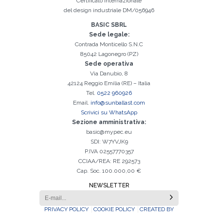
Certificato Internazionale
Iscrizione effettuata con successo. Verificare la propria casella e-
È indispensabile accettare la Privacy Policy
Spiacenti, si è verificato il seguente errore:
Il campo Cognome è obbligatorio
Il campo Telefono è obbligatorio
Il campo Azienda è obbligatorio
Il campo E-mail è obbligatorio
Il campo Nome è obbligatorio
Il campo Città è obbligatorio
E-mail inserita non valida
mail per procedere all'attivazione
del design industriale DM/056946
BASIC SBRL
Sede legale:
Contrada Monticello S.N.C
85042 Lagonegro (PZ)
Sede operativa
Via Danubio, 8
42124 Reggio Emilia (RE) – Italia
Tel.
0522 960926
Email.
info@sunballast.com
Scrivici su WhatsApp
Sezione amministrativa:
basic@mypec.eu
SDI: W7YVJK9
P.IVA 02557770357
CCIAA/REA: RE 292573
Cap. Soc. 100.000,00 €
NEWSLETTER
PRIVACY POLICY
COOKIE POLICY
CREATED BY