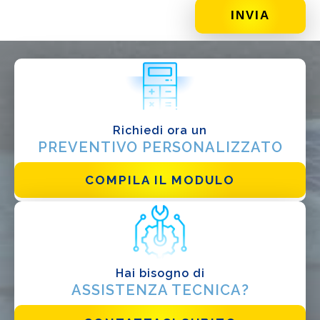
DI COSA DI OCCUPI?*
Installatore
Progettista
EPC
Distributore
Richiedi ora un
PREVENTIVO PERSONALIZZATO
Altro
COMPILA IL MODULO
Hai bisogno di
ASSISTENZA TECNICA?
Ho letto e accetto la
Privacy Policy*