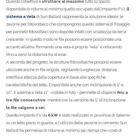
Quando l’obiettivo è
sfruttare al massimo
tutto lo spazio
disponibile (o ridurre al minimo quello occupato dall’impianto FV),
il
sistema a Vela
di Sun Ballast rappresenta la soluzione ideale: le
zavorre per fotovoltaico che compongono questo sistema di fissaggio
per pannelli fotovoltaici sono disposte infatti con un’altezza da terra
crescente: in questo modo le file possono essere posizionate una
accanto all’altra, formando una vera e propria “vela” e riducendo
(fino a zero) la distanza tra di esse.
A seconda del progetto, le strutture fotovoltaiche possono essere
utilizzate anche in file singole, regolando lunghezza, distanza
interfila e altezza dalla copertura in base alle specifiche
caratteristiche del tetto. Disponibile anche con inclinazione di 5° e
10°, il sistema a Vela 11° –visibile in foto – permette di disporre
fino a
tre file consecutive
, mentre con la versione da 5° di inclinazione
le file salgono a sei
.
Questo impianto FV da
6 kW
è stato realizzato in provincia di Salerno
su un tetto piano in guaina, e l’utilizzo delle zavorre in cemento Sun
Ballast ha permesso di ridurre al minimo sia i tempi che i costi di