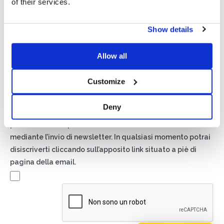
of their services.
Show details
Privacy*
Allow all
Autorizzo il trattamento dei miei dati secondo quanto
previsto dalla
Privacy Policy
di Basic S.r.l .
Customize
Newsletter
Deny
Spuntando questa casella accetti di ricevere materiale
pubblicitario sui prodotti e servizi forniti da Basic S.B.R.L.
mediante l’invio di newsletter. In qualsiasi momento potrai
disiscriverti cliccando sull’apposito link situato a piè di
pagina della email.