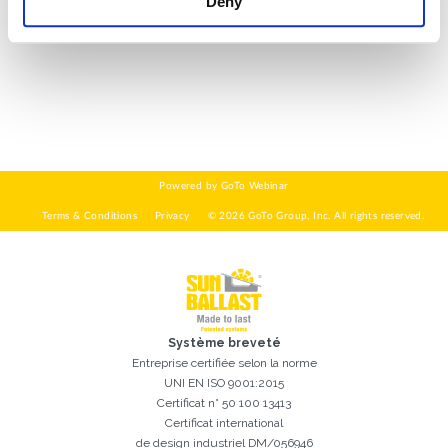
Deny
QUE FAITES-VOUS?*
Installateur
Designer
EPC
Distributeur
Autre
Système breveté
J'ai lu et j'accepte la
politique de confidentialité*
Entreprise certifiée selon la norme
UNI EN ISO 9001:2015
Certificat n° 50 100 13413
Certificat international
de design industriel DM/056946