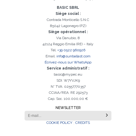
BASIC SBRL
Siège social :
Contrada Monticello S.N.C
85042 Lagonegro (PZ)
Siège opérationnel :
Via Danubio, 8
42124 Reggio Emilia (RE) – Italy
Inscription réussi. Vérifiez votre boîte e-mail pour procéder à
Il est essentiel d'accepter la politique de confidentialité
Désolé, vous avez rencontré l'erreur suivante:
Le champ Téléphone est obligatoire
Le champ Prénom est obligatoire
Le champ Agence est obligatoire
Le champ E-mail est obligatoire
Le champ Nom est obligatoire
Le champ Ville est obligatoire
E-mail saisi invalide
l'activation
Tél.
+39 0522 960926
Email.
info@sunballast.com
Écrivez-nous sur WhatsApp
Service administratif :
basic@mypec.eu
SDI: W7YVJK9
N° TVA: 02557770357
CCIAA/REA: RE 292573
Cap. Soc. 100.000,00 €
NEWSLETTER
COOKIE POLICY
CREDITS