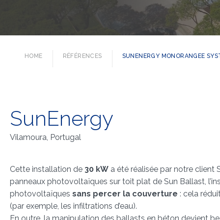
HOME
RÉFÉRENCES
SUNENERGY MONORANGEE SYS
SunEnergy
Vilamoura, Portugal
Cette installation de
30 kW
a été réalisée par notre client
panneaux photovoltaïques sur toit plat de Sun Ballast, l’ins
photovoltaïques
sans percer la couverture
: cela rédu
(par exemple, les infiltrations d’eau).
En outre, la manipulation des ballasts en béton devient 