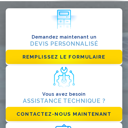
QUE FAITES-VOUS?*
Installateur
Designer
EPC
Demandez maintenant un
Distributeur
DEVIS PERSONNALISÉ
Autre
REMPLISSEZ LE FORMULAIRE
Vous avez besoin
ASSISTANCE TECHNIQUE ?
CONTACTEZ-NOUS MAINTENANT
J'ai lu et j'accepte la
politique de confidentialité*