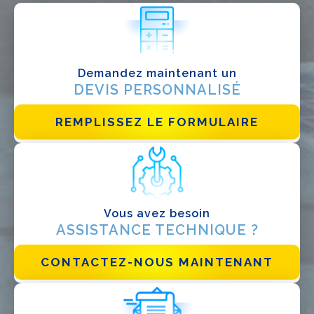
QUE FAITES-VOUS?*
Installateur
Designer
EPC
Demandez maintenant un
DEVIS PERSONNALISÉ
Distributeur
Autre
REMPLISSEZ LE FORMULAIRE
Vous avez besoin
ASSISTANCE TECHNIQUE ?
CONTACTEZ-NOUS MAINTENANT
J'ai lu et j'accepte la
politique de confidentialité*