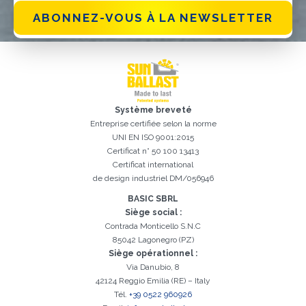
ABONNEZ-VOUS À LA NEWSLETTER
Système breveté
Entreprise certifiée selon la norme
UNI EN ISO 9001:2015
Certificat n° 50 100 13413
Certificat international
de design industriel DM/056946
Inscription réussi. Vérifiez votre boîte e-mail pour procéder à
Il est essentiel d'accepter la politique de confidentialité
Désolé, vous avez rencontré l'erreur suivante:
Le champ Téléphone est obligatoire
Le champ Prénom est obligatoire
Le champ Agence est obligatoire
Le champ E-mail est obligatoire
Le champ Nom est obligatoire
Le champ Ville est obligatoire
E-mail saisi invalide
l'activation
BASIC SBRL
Siège social :
Contrada Monticello S.N.C
85042 Lagonegro (PZ)
Siège opérationnel :
Via Danubio, 8
42124 Reggio Emilia (RE) – Italy
Tél.
+39 0522 960926