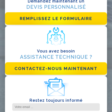
Demandez maintenant un
DEVIS PERSONNALISÉ
EPC
Distributeur
REMPLISSEZ LE FORMULAIRE
Autre
Vous avez besoin
ASSISTANCE TECHNIQUE ?
CONTACTEZ-NOUS MAINTENANT
J'ai lu et j'accepte la
politique de confidentialité*
Restez toujours informé