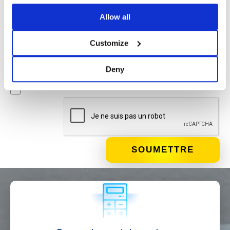
Newsletter
Allow all
En cochant cette case, vous acceptez de recevoir du
matériel publicitaire sur les produits et services fournis par
Customize
Basic S.B.R.L. par le biais de newsletters. Vous pouvez vous
désinscrire à tout moment en cliquant sur le lien approprié
Deny
situé dans le pied de page de l'e-mail.
QUE FAITES-VOUS?*
Installateur
Designer