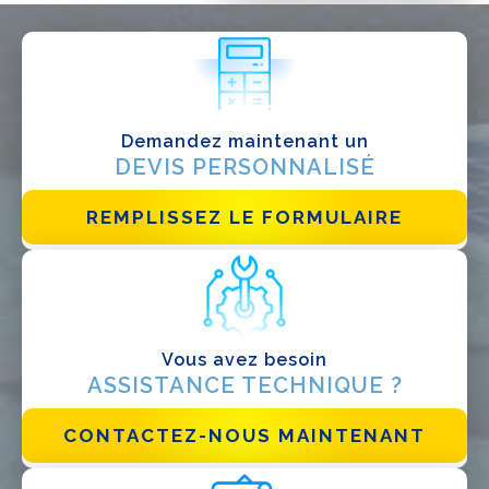
QUE FAITES-VOUS?*
Installateur
Designer
EPC
Demandez maintenant un
Distributeur
DEVIS PERSONNALISÉ
Autre
REMPLISSEZ LE FORMULAIRE
Vous avez besoin
ASSISTANCE TECHNIQUE ?
CONTACTEZ-NOUS MAINTENANT
J'ai lu et j'accepte la
politique de confidentialité*