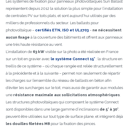
Les systèmes de fixation pour panneaux photovoltaïques Sun Ballast
représentent depuis 2012 la solution la plus simple pour l’installation
de centrales PV sur toits plats, et sont aujourd’hui utilisés par des
milliers de professionnels du secteur. Les ballasts pour
photovoltaïque –
certifiés ETN, ISO et UL2703
–
ne nécessitent
aucun fixage
à la couverture des bâtiments et offrent aux panneaux
une très haute résistance au vent.
L’installation de
63 kW
visible sur la photo a été réalisée en France
sur un toit en gravier avec
le système Connect 15°
: la structure en
treillis de ce système – où chaque rangée est reliée structurellement
à la précédente et à la suivante – permet non seulement de répartir
les charges sur l’ensemble du réseau de ballasts en béton afin
d’éviter les surcharges sur le toit, mais aussi de garantir aux modules
une
résistance maximale aux sollicitations atmosphériques
.
Les structures photovoltaïques qui composent le système Connect
sont disponibles dans une large gamme d’inclinaisons
de 5° à 30°
,
peuvent être utilisées sur tout type de surface plane, et intègrent déjà
les douilles filetées M8
pour la fixation des pinces.