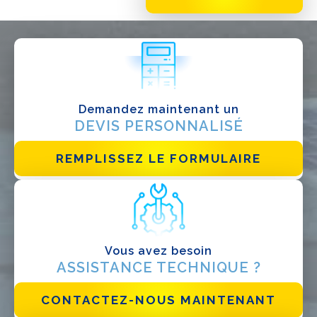
QUE FAITES-VOUS?*
Installateur
Designer
EPC
Demandez maintenant un
Distributeur
DEVIS PERSONNALISÉ
Autre
REMPLISSEZ LE FORMULAIRE
Vous avez besoin
ASSISTANCE TECHNIQUE ?
CONTACTEZ-NOUS MAINTENANT
J'ai lu et j'accepte la
politique de confidentialité*