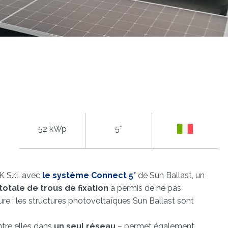
52 kWp
5°
 S.r.l. avec
le système Connect 5°
de Sun Ballast, un
totale de trous de fixation
a permis de ne pas
e : les structures photovoltaïques Sun Ballast sont
ntre elles dans
un seul réseau
– permet également