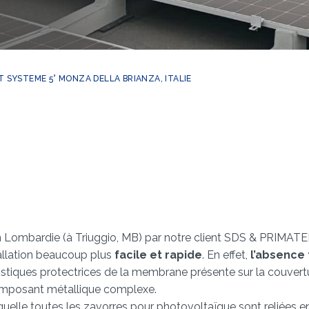
T SYSTEME 5° MONZA DELLA BRIANZA, ITALIE
en Lombardie (à Triuggio, MB) par notre client SDS & PRIMATEK
tallation beaucoup plus
facile et rapide
. En effet,
l’absence 
tiques protectrices de la membrane présente sur la couvertur
omposant métallique complexe.
elle toutes les zavorres pour photovoltaïque sont reliées e