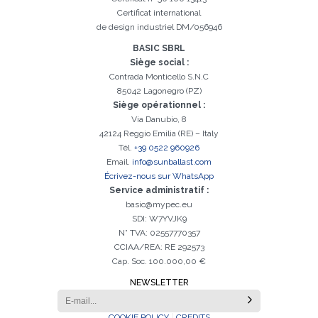
Certificat international
Inscription réussi. Vérifiez votre boîte e-mail pour procéder à
Il est essentiel d'accepter la politique de confidentialité
Désolé, vous avez rencontré l'erreur suivante:
Le champ Téléphone est obligatoire
Le champ Prénom est obligatoire
Le champ Agence est obligatoire
Le champ E-mail est obligatoire
Le champ Nom est obligatoire
Le champ Ville est obligatoire
E-mail saisi invalide
l'activation
de design industriel DM/056946
BASIC SBRL
Siège social :
Contrada Monticello S.N.C
85042 Lagonegro (PZ)
Siège opérationnel :
Via Danubio, 8
42124 Reggio Emilia (RE) – Italy
Tél.
+39 0522 960926
Email.
info@sunballast.com
Écrivez-nous sur WhatsApp
Service administratif :
basic@mypec.eu
SDI: W7YVJK9
N° TVA: 02557770357
CCIAA/REA: RE 292573
Cap. Soc. 100.000,00 €
NEWSLETTER
COOKIE POLICY
CREDITS