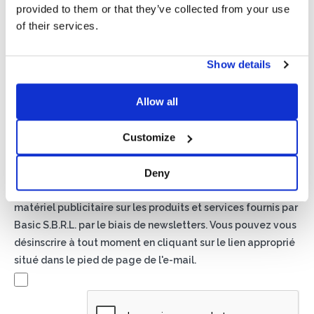
provided to them or that they’ve collected from your use
of their services.
Show details
Politique de confidentialité*
Allow all
J'autorise le traitement de mes données conformément
aux dispositions de la
politique de confidentialité
Customize
Newsletter
Deny
En cochant cette case, vous acceptez de recevoir du
matériel publicitaire sur les produits et services fournis par
Basic S.B.R.L. par le biais de newsletters. Vous pouvez vous
désinscrire à tout moment en cliquant sur le lien approprié
situé dans le pied de page de l'e-mail.