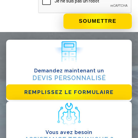
QUE FAITES-VOUS?*
Installateur
Designer
EPC
Distributeur
Demandez maintenant un
Autre
DEVIS PERSONNALISÉ
REMPLISSEZ LE FORMULAIRE
Vous avez besoin