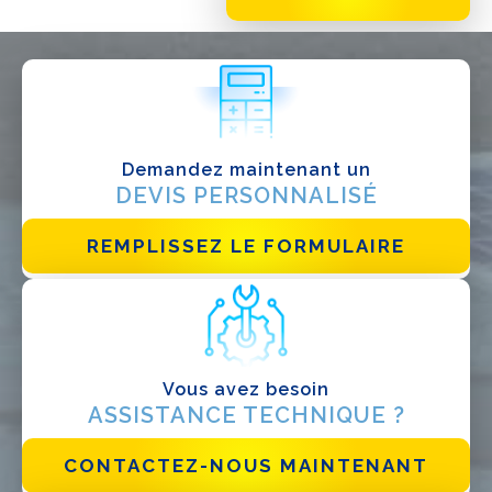
QUE FAITES-VOUS?*
Installateur
Designer
EPC
Demandez maintenant un
Distributeur
DEVIS PERSONNALISÉ
Autre
REMPLISSEZ LE FORMULAIRE
Vous avez besoin
ASSISTANCE TECHNIQUE ?
CONTACTEZ-NOUS MAINTENANT
J'ai lu et j'accepte la
politique de confidentialité*