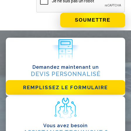
QUE FAITES-VOUS?*
Installateur
Designer
EPC
Distributeur
Demandez maintenant un
Autre
DEVIS PERSONNALISÉ
REMPLISSEZ LE FORMULAIRE
Vous avez besoin