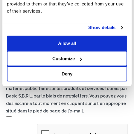
provided to them or that they’ve collected from your use
of their services.
Show details
Politique de confidentialité*
Allow all
J'autorise le traitement de mes données conformément
aux dispositions de la
politique de confidentialité
Customize
Newsletter
Deny
En cochant cette case, vous acceptez de recevoir du
matériel publicitaire sur les produits et services fournis par
Basic S.B.R.L. par le biais de newsletters. Vous pouvez vous
désinscrire à tout moment en cliquant sur le lien approprié
situé dans le pied de page de l'e-mail.