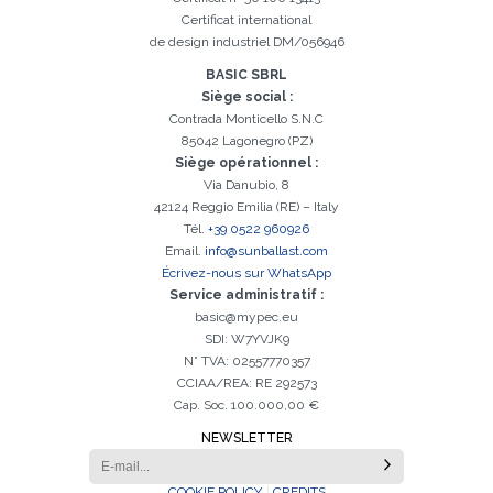
Certificat international
Inscription réussi. Vérifiez votre boîte e-mail pour procéder à
Il est essentiel d'accepter la politique de confidentialité
Désolé, vous avez rencontré l'erreur suivante:
Le champ Téléphone est obligatoire
Le champ Prénom est obligatoire
Le champ Agence est obligatoire
Le champ E-mail est obligatoire
Le champ Nom est obligatoire
Le champ Ville est obligatoire
E-mail saisi invalide
l'activation
de design industriel DM/056946
BASIC SBRL
Siège social :
Contrada Monticello S.N.C
85042 Lagonegro (PZ)
Siège opérationnel :
Via Danubio, 8
42124 Reggio Emilia (RE) – Italy
Tél.
+39 0522 960926
Email.
info@sunballast.com
Écrivez-nous sur WhatsApp
Service administratif :
basic@mypec.eu
SDI: W7YVJK9
N° TVA: 02557770357
CCIAA/REA: RE 292573
Cap. Soc. 100.000,00 €
NEWSLETTER
COOKIE POLICY
CREDITS