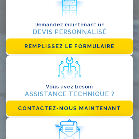
Installateur
Designer
Demandez maintenant un
EPC
DEVIS PERSONNALISÉ
Distributeur
REMPLISSEZ LE FORMULAIRE
Autre
Vous avez besoin
ASSISTANCE TECHNIQUE ?
CONTACTEZ-NOUS MAINTENANT
J'ai lu et j'accepte la
politique de confidentialité*