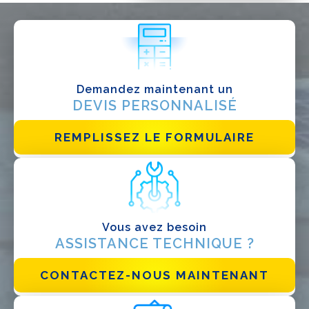
QUE FAITES-VOUS?*
Installateur
Designer
EPC
Demandez maintenant un
Distributeur
DEVIS PERSONNALISÉ
Autre
REMPLISSEZ LE FORMULAIRE
Vous avez besoin
ASSISTANCE TECHNIQUE ?
CONTACTEZ-NOUS MAINTENANT
J'ai lu et j'accepte la
politique de confidentialité*