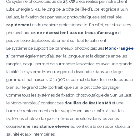
Ce système photovoltaïque de
25 kW
a été réalisé par notre client
Elba Energie S.R.L. le long de la côte de l’île d’Elbe, et grâce à Sun
Ballast, la fixation des panneaux photovoltaïques a été réalisée
rapidement
et de manière professionnelle. En effet, ces structures
photovoltaïques
ne nécessitent pas de trous d’ancrage
et
peuvent être déplacées librement sur tout le bâtiment.
Le système de support de panneaux photovoltaïques
Mono-rangée
3°
permet également d’ajuster la longueur et la distance entre les
rangées, ce qui permet de surmonter les obstacles avec une grande
facilité. Le système Mono-rangée est disponible dans une large
gamme d’inclinaisons (0° à 30°) et permet de fixer les modules aussi
bien sur le grand côté (portrait) que sur le petit côté (paysage).
Comme tous les systèmes de fixation photovoltaïque de Sun Ballast,
le Mono-rangée 3° contient des
douilles de fixation M8
et une
barre de renforcement en fer supplémentaire, et offre à tous les
systèmes photovoltaïques (même ceux situés dans les zones
côtières)
une résistance élevée
au vent et à la corrosion due à la
salinité et aux intempéries.