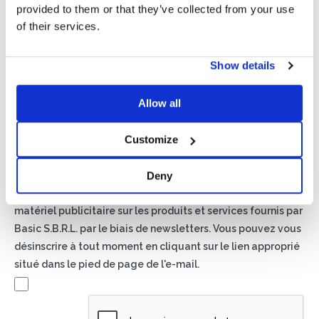
provided to them or that they’ve collected from your use
of their services.
Show details
Politique de confidentialité*
Allow all
J'autorise le traitement de mes données conformément
aux dispositions de la
politique de confidentialité
Customize
Newsletter
Deny
En cochant cette case, vous acceptez de recevoir du
matériel publicitaire sur les produits et services fournis par
Basic S.B.R.L. par le biais de newsletters. Vous pouvez vous
désinscrire à tout moment en cliquant sur le lien approprié
situé dans le pied de page de l'e-mail.