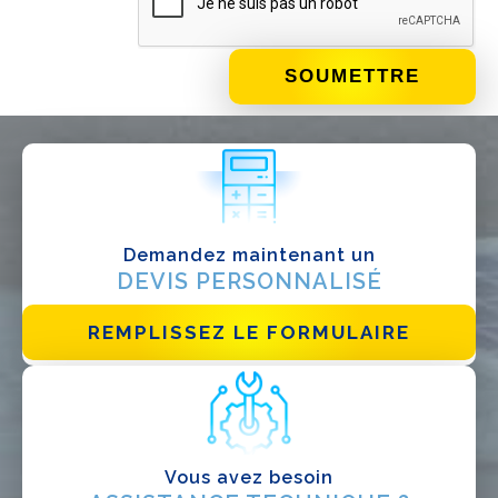
QUE FAITES-VOUS?*
Installateur
Designer
EPC
Distributeur
Demandez maintenant un
Autre
DEVIS PERSONNALISÉ
REMPLISSEZ LE FORMULAIRE
Vous avez besoin