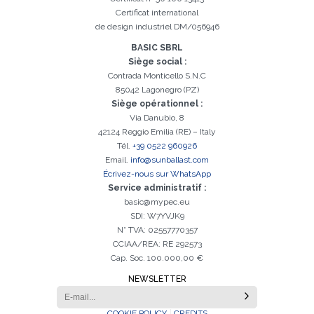
Certificat international
Inscription réussi. Vérifiez votre boîte e-mail pour procéder à
Il est essentiel d'accepter la politique de confidentialité
Désolé, vous avez rencontré l'erreur suivante:
Le champ Téléphone est obligatoire
Le champ Prénom est obligatoire
Le champ Agence est obligatoire
Le champ E-mail est obligatoire
Le champ Nom est obligatoire
Le champ Ville est obligatoire
E-mail saisi invalide
l'activation
de design industriel DM/056946
BASIC SBRL
Siège social :
Contrada Monticello S.N.C
85042 Lagonegro (PZ)
Siège opérationnel :
Via Danubio, 8
42124 Reggio Emilia (RE) – Italy
Tél.
+39 0522 960926
Email.
info@sunballast.com
Écrivez-nous sur WhatsApp
Service administratif :
basic@mypec.eu
SDI: W7YVJK9
N° TVA: 02557770357
CCIAA/REA: RE 292573
Cap. Soc. 100.000,00 €
NEWSLETTER
COOKIE POLICY
CREDITS