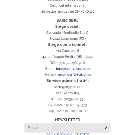
Certificat international
Inscription réussi. Vérifiez votre boîte e-mail pour procéder à
Il est essentiel d'accepter la politique de confidentialité
Désolé, vous avez rencontré l'erreur suivante:
Le champ Téléphone est obligatoire
Le champ Prénom est obligatoire
Le champ Agence est obligatoire
Le champ E-mail est obligatoire
Le champ Nom est obligatoire
Le champ Ville est obligatoire
E-mail saisi invalide
l'activation
de design industriel DM/056946
BASIC SBRL
Siège social :
Contrada Monticello S.N.C
85042 Lagonegro (PZ)
Siège opérationnel :
Via Danubio, 8
42124 Reggio Emilia (RE) – Italy
Tél.
+39 0522 960926
Email.
info@sunballast.com
Écrivez-nous sur WhatsApp
Service administratif :
basic@mypec.eu
SDI: W7YVJK9
N° TVA: 02557770357
CCIAA/REA: RE 292573
Cap. Soc. 100.000,00 €
NEWSLETTER
COOKIE POLICY
CREDITS