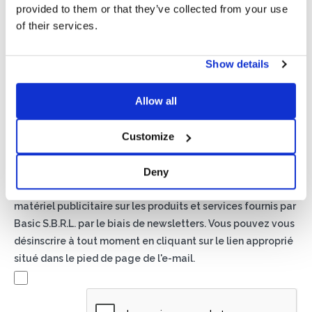
provided to them or that they’ve collected from your use
of their services.
Show details
Politique de confidentialité*
Allow all
J'autorise le traitement de mes données conformément
aux dispositions de la
politique de confidentialité
Customize
Newsletter
Deny
En cochant cette case, vous acceptez de recevoir du
matériel publicitaire sur les produits et services fournis par
Basic S.B.R.L. par le biais de newsletters. Vous pouvez vous
désinscrire à tout moment en cliquant sur le lien approprié
situé dans le pied de page de l'e-mail.