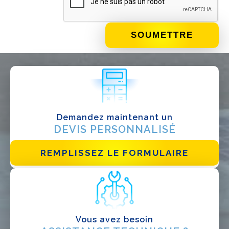
QUE FAITES-VOUS?*
Installateur
Designer
EPC
Distributeur
Demandez maintenant un
Autre
DEVIS PERSONNALISÉ
REMPLISSEZ LE FORMULAIRE
Vous avez besoin