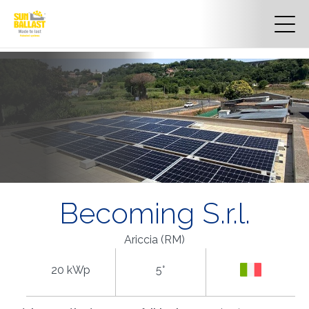
Becoming S.r.l.
Ariccia (RM)
20 kWp
5°