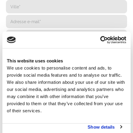
This website uses cookies
We use cookies to personalise content and ads, to
provide social media features and to analyse our traffic.
We also share information about your use of our site with
our social media, advertising and analytics partners who
may combine it with other information that you’ve
provided to them or that they’ve collected from your use
Politique de confidentialité*
of their services.
J'autorise le traitement de mes données conformément
aux dispositions de la
politique de confidentialité
Show details