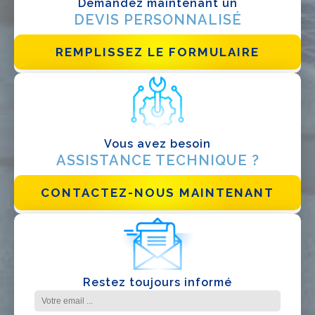
Demandez maintenant un
DEVIS PERSONNALISÉ
EPC
Distributeur
REMPLISSEZ LE FORMULAIRE
Autre
Vous avez besoin
ASSISTANCE TECHNIQUE ?
CONTACTEZ-NOUS MAINTENANT
J'ai lu et j'accepte la
politique de confidentialité*
Restez toujours informé