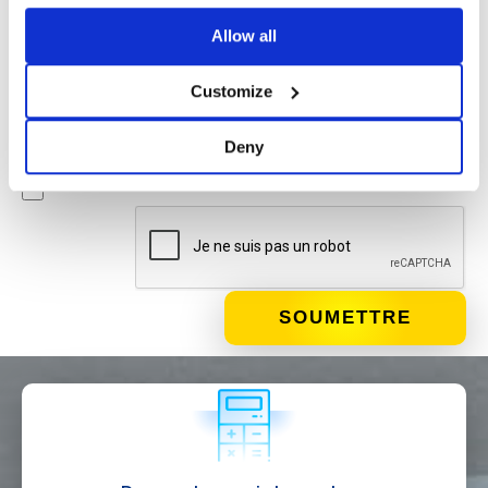
Newsletter
Allow all
En cochant cette case, vous acceptez de recevoir du
matériel publicitaire sur les produits et services fournis par
Customize
Basic S.B.R.L. par le biais de newsletters. Vous pouvez vous
désinscrire à tout moment en cliquant sur le lien approprié
Deny
situé dans le pied de page de l'e-mail.
QUE FAITES-VOUS?*
Installateur
Designer