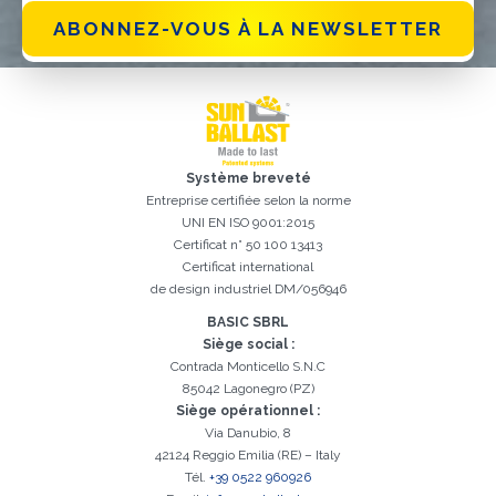
ABONNEZ-VOUS À LA NEWSLETTER
Système breveté
Entreprise certifiée selon la norme
UNI EN ISO 9001:2015
Certificat n° 50 100 13413
Certificat international
de design industriel DM/056946
Inscription réussi. Vérifiez votre boîte e-mail pour procéder à
Il est essentiel d'accepter la politique de confidentialité
Désolé, vous avez rencontré l'erreur suivante:
Le champ Téléphone est obligatoire
Le champ Prénom est obligatoire
Le champ Agence est obligatoire
Le champ E-mail est obligatoire
Le champ Nom est obligatoire
Le champ Ville est obligatoire
E-mail saisi invalide
l'activation
BASIC SBRL
Siège social :
Contrada Monticello S.N.C
85042 Lagonegro (PZ)
Siège opérationnel :
Via Danubio, 8
42124 Reggio Emilia (RE) – Italy
Tél.
+39 0522 960926