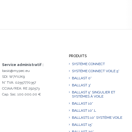
PRODUITS
SYSTÈME CONNECT
Service administratif :
basic@mypec.eu
SYSTÈME CONNECT VOILE 5°
SDI: W7YVJK9
BALLAST 0°
N° TVA: 02557770357
BALLAST 3°
CCIAA/REA: RE 292573
BALLAST 5° SINGULIER ET
Cap. Soc. 100.000,00 €
SYSTÈMES À VOILE
BALLAST 10°
BALLAST 10°.L
BALLASTS 10° SYSTÈME VOILE
BALLAST 15°
BALLAST 20°