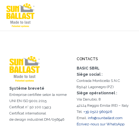
CONTACTS
BASIC SBRL
Siège social :
Contrada Monticello S.N.C
85042 Lagonegro (PZ)
Système breveté
Siège opérationnel :
Entreprise certifiée selon la norme
Via Danubio, 8
UNI EN ISO 9001:2015
42124 Reggio Emilia (RE) – Italy
Certificat n° 50 100 13413
Tél.
+39 0522 960926
Certificat international
Email.
info@sunballast.com
de design industriel DM/056946
Écrivez-nous sur WhatsApp