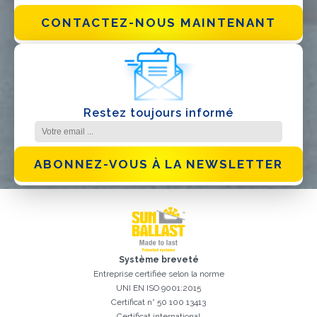
EPC
CONTACTEZ-NOUS MAINTENANT
Distributeur
Autre
Restez toujours informé
ABONNEZ-VOUS À LA NEWSLETTER
J'ai lu et j'accepte la
politique de confidentialité*
Système breveté
Entreprise certifiée selon la norme
UNI EN ISO 9001:2015
Certificat n° 50 100 13413
Certificat international