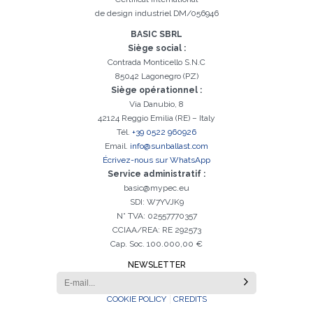
de design industriel DM/056946
BASIC SBRL
Siège social :
Contrada Monticello S.N.C
85042 Lagonegro (PZ)
Inscription réussi. Vérifiez votre boîte e-mail pour procéder à
Il est essentiel d'accepter la politique de confidentialité
Désolé, vous avez rencontré l'erreur suivante:
Le champ Téléphone est obligatoire
Le champ Prénom est obligatoire
Le champ Agence est obligatoire
Le champ E-mail est obligatoire
Le champ Nom est obligatoire
Le champ Ville est obligatoire
E-mail saisi invalide
l'activation
Siège opérationnel :
Via Danubio, 8
42124 Reggio Emilia (RE) – Italy
Tél.
+39 0522 960926
Email.
info@sunballast.com
Écrivez-nous sur WhatsApp
Service administratif :
basic@mypec.eu
SDI: W7YVJK9
N° TVA: 02557770357
CCIAA/REA: RE 292573
Cap. Soc. 100.000,00 €
NEWSLETTER
COOKIE POLICY
CREDITS