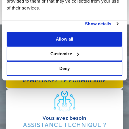
provided to them or that they’ve collected from your use
of their services.
Show details
Allow all
Customize
Demandez maintenant un
DEVIS PERSONNALISÉ
Deny
REMPLISSEZ LE FORMULAIRE
QUE FAITES-VOUS?*
Installateur
Vous avez besoin
ASSISTANCE TECHNIQUE ?
Designer