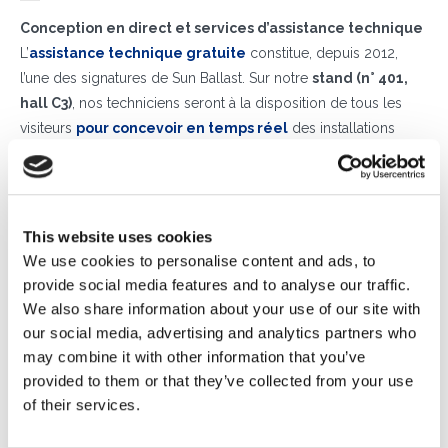
Conception en direct et services d’assistance technique
L’
assistance technique gratuite
constitue, depuis 2012,
l’une des signatures de Sun Ballast. Sur notre
stand (n° 401,
hall C3)
, nos techniciens seront à la disposition de tous les
visiteurs
pour concevoir en temps réel
des installations
photovoltaïques avec le Configurateur Sun Ballast, en utilisant
des données précises sur le type de bâtiment, la localisation
et le modèle de panneau photovoltaïque utilisé. Sun Ballast
assure
un accompagnement constant dès les premières
This website uses cookies
étapes de conception
, en fournissant aux installateurs et aux
We use cookies to personalise content and ads, to
concepteurs une
étude technique gratuite
(
voir
un
provide social media features and to analyse our traffic.
webinaire dédié) qui comprend non seulement la sélection du
We also share information about your use of our site with
modèle de ballast photovoltaïque le plus adapté à l’installation,
our social media, advertising and analytics partners who
mais aussi tous
les calculs de charge au vent
, l’analyse des
may combine it with other information that you’ve
contraintes structurelles sur la toiture, les vérifications de
provided to them or that they’ve collected from your use
stabilité et les fiches techniques des structures
of their services.
photovoltaïques recommandées.