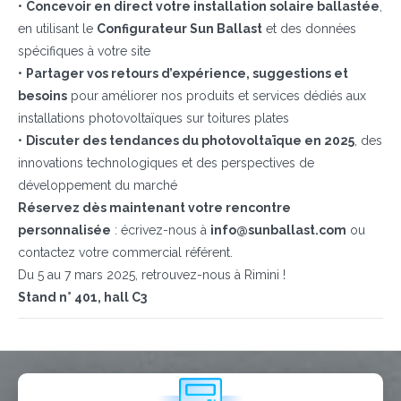
•
Concevoir en direct votre installation solaire ballastée
,
en utilisant le
Configurateur Sun Ballast
et des données
spécifiques à votre site
•
Partager vos retours d’expérience, suggestions et
besoins
pour améliorer nos produits et services dédiés aux
installations photovoltaïques sur toitures plates
QUE FAITES-VOUS?*
•
Discuter des tendances du photovoltaïque en 2025
, des
Installateur
innovations technologiques et des perspectives de
Designer
développement du marché
EPC
Réservez dès maintenant votre rencontre
personnalisée
: écrivez-nous à
info@sunballast.com
ou
Distributeur
contactez votre commercial référent.
Autre
Du 5 au 7 mars 2025, retrouvez-nous à Rimini !
Stand n° 401, hall C3