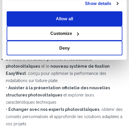
Show details
Planifiez une rencontre personnalisée avec Sun Ballast
à KEY 2025!
Allow all
Le salon KEY 2025 est bien plus qu’une simple vitrine des
dernières innovations photovoltaïques : c’est un événement
Customize
incontournable pour le
networking et les échanges
professionnels
du secteur des énergies renouvelables.
Deny
Sur le stand Sun Ballast, vous aurez l’opportunité de :
Découvrir en avant-première nos ballasts
photovoltaïques
et le
nouveau système de fixation
EasyWest
, conçu pour optimiser la performance des
installations sur toiture plate
•
Assister à la présentation officielle des nouvelles
structures photovoltaïques
et explorer leurs
caractéristiques techniques
•
Échanger avec nos experts photovoltaïques
, obtenir des
conseils personnalisés et approfondir les solutions adaptées à
vos projets