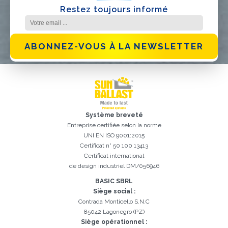
Restez toujours informé
ABONNEZ-VOUS À LA NEWSLETTER
Inscription réussi. Vérifiez votre boîte e-mail pour procéder à
Il est essentiel d'accepter la politique de confidentialité
Désolé, vous avez rencontré l'erreur suivante:
Le champ Téléphone est obligatoire
Le champ Prénom est obligatoire
Le champ Agence est obligatoire
Le champ E-mail est obligatoire
Le champ Nom est obligatoire
Le champ Ville est obligatoire
E-mail saisi invalide
Système breveté
l'activation
Entreprise certifiée selon la norme
UNI EN ISO 9001:2015
Certificat n° 50 100 13413
Certificat international
de design industriel DM/056946
BASIC SBRL
Siège social :
Contrada Monticello S.N.C
85042 Lagonegro (PZ)
Siège opérationnel :