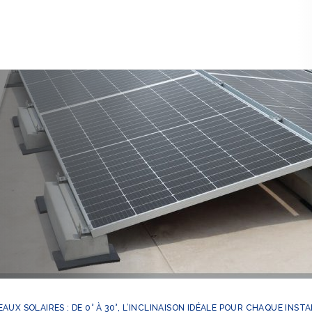
AUX SOLAIRES : DE 0° À 30°, L’INCLINAISON IDÉALE POUR CHAQUE IN