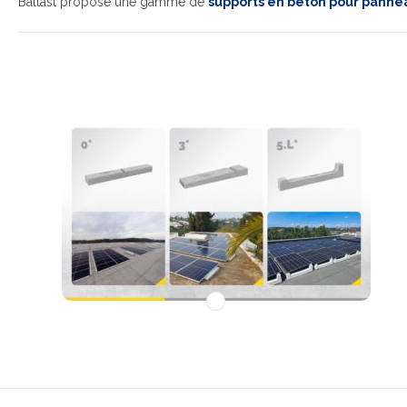
Ballast propose une gamme de
supports en béton pour pannea
1