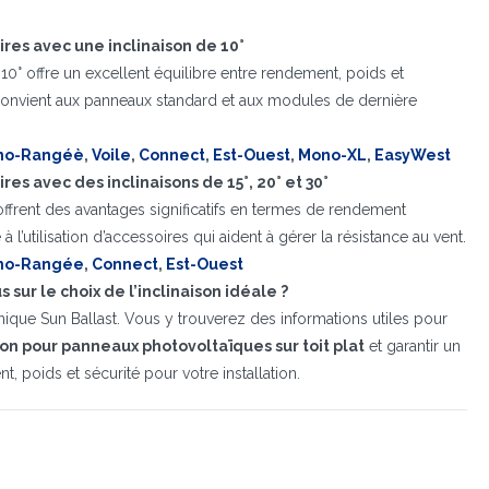
ires avec une inclinaison de 10°
e 10° offre un excellent équilibre entre rendement, poids et
 convient aux panneaux standard et aux modules de dernière
no-Rangéè
,
Voile
,
Connect
,
Est-Ouest
,
Mono-XL
,
EasyWest
res avec des inclinaisons de 15°, 20° et 30°
offrent des avantages significatifs en termes de rendement
l’utilisation d’accessoires qui aident à gérer la résistance au vent.
no-Rangée
,
Connect
,
Est-Ouest
 sur le choix de l’inclinaison idéale ?
que Sun Ballast. Vous y trouverez des informations utiles pour
tion pour panneaux photovoltaïques sur toit plat
et garantir un
t, poids et sécurité pour votre installation.