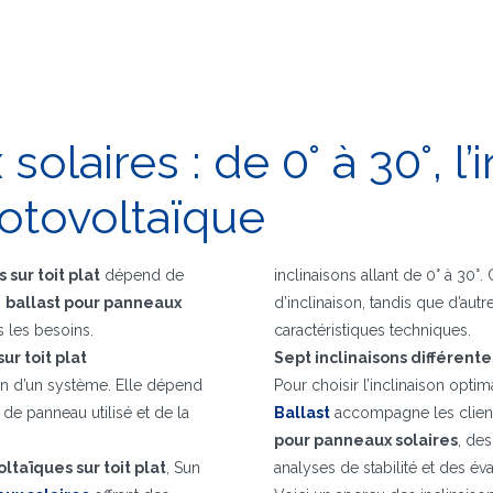
olaires : de 0° à 30°, l’
hotovoltaïque
 sur toit plat
dépend de
inclinaisons allant de 0° à 30°
s
ballast pour panneaux
d’inclinaison, tandis que d’autr
s les besoins.
caractéristiques techniques.
r toit plat
Sept inclinaisons différe
on d’un système. Elle dépend
Pour choisir l’inclinaison opti
de panneau utilisé et de la
Ballast
accompagne les clients
pour panneaux solaires
, des
ltaïques sur toit plat
, Sun
analyses de stabilité et des év