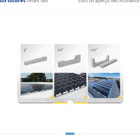
ux solaires
offrant des
Voici un aperçu des inclinais
QUE FAITES-VOUS?*