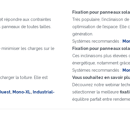
Installateur
Designer
EPC
Distributeur
Autre
Fixation pour panneaux sola
J'ai lu et j'accepte la
politique de confidentialité*
ur et répondre aux contraintes
Très populaire, l’inclinaison d
 panneaux de toutes tailles.
optimisation de l’espace. Elle
Inscription réussi. Vérifiez votre boîte e-mail pour procéder à l'activation
Il est essentiel d'accepter la politique de confidentialité
Désolé, vous avez rencontré l'erreur suivante:
Le champ Téléphone est obligatoire
Le champ Prénom est obligatoire
Le champ Agence est obligatoire
Le champ E-mail est obligatoire
Le champ Nom est obligatoire
Le champ Ville est obligatoire
E-mail saisi invalide
génération.
Systèmes recommandés :
Mo
 de minimiser les charges sur le
Fixation pour panneaux solai
Ces inclinaisons plus élevées 
énergétique, notamment grâce à 
Systèmes recommandés :
Mo
harger la toiture. Elle est
Vous souhaitez en savoir plus
Découvrez notre webinar techni
Ouest
,
Mono-XL
,
Industrial-
sélectionner la meilleure
fixa
équilibre parfait entre rendemen