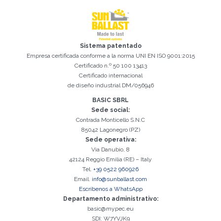
Sistema patentado
Empresa certificada conforme a la norma UNI EN ISO 9001:2015
Certificado n.º 50 100 13413
Certificado internacional
de diseño industrial DM/056946
BASIC SBRL
Sede social:
Contrada Monticello S.N.C
85042 Lagonegro (PZ)
Sede operativa:
Via Danubio, 8
42124 Reggio Emilia (RE) – Italy
Tel.
+39 0522 960926
Email.
info@sunballast.com
Escríbenos a WhatsApp
Departamento administrativo:
basic@mypec.eu
SDI: W7YVJK9