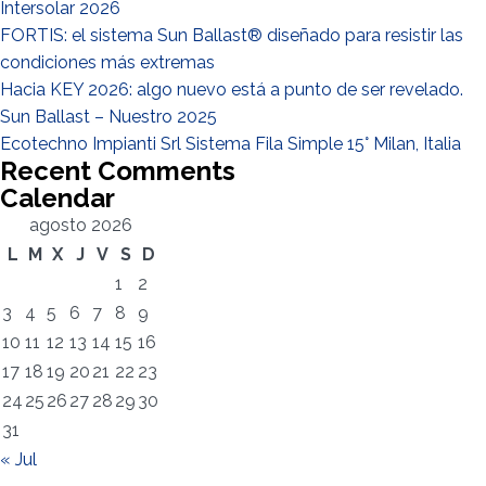
Intersolar 2026
FORTIS: el sistema Sun Ballast® diseñado para resistir las
condiciones más extremas
Hacia KEY 2026: algo nuevo está a punto de ser revelado.
Sun Ballast – Nuestro 2025
Ecotechno Impianti Srl Sistema Fila Simple 15° Milan, Italia
Recent Comments
Calendar
agosto 2026
L
M
X
J
V
S
D
Registro exitoso. Verifique su casilla de correo electrónico para
El campo Correo Electrónico es obligatorio
Debemos aceptar la Política de privacidad
Lo sentimos, se produjo el siguiente error:
Correo Electrónico ingresado no válido
El campo Teléfono es obligatorio
El campo Apellido es obligatorio
El campo Nombre es obligatorio
El campo Agencia es obligatorio
El campo Ciudad es obligatorio
1
2
continuar con la activación
3
4
5
6
7
8
9
10
11
12
13
14
15
16
17
18
19
20
21
22
23
24
25
26
27
28
29
30
31
« Jul