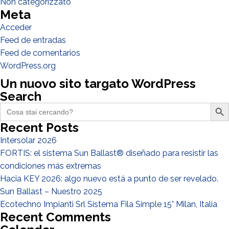
Non categorizzato
Meta
Acceder
Feed de entradas
He leido y acepto la
politica de privacidad*
Feed de comentarios
WordPress.org
Un nuovo sito targato WordPress
Search
Search Butto
Search
for:
Recent Posts
Intersolar 2026
FORTIS: el sistema Sun Ballast® diseñado para resistir las
condiciones más extremas
Hacia KEY 2026: algo nuevo está a punto de ser revelado.
Sun Ballast – Nuestro 2025
Ecotechno Impianti Srl Sistema Fila Simple 15° Milan, Italia
Recent Comments