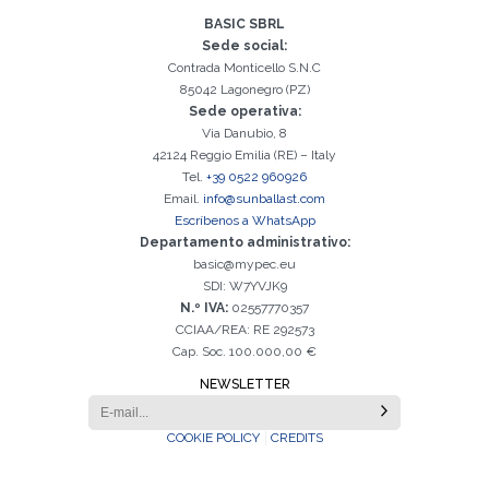
BASIC SBRL
Sede social:
Contrada Monticello S.N.C
85042 Lagonegro (PZ)
Sede operativa:
Via Danubio, 8
42124 Reggio Emilia (RE) – Italy
Tel.
+39 0522 960926
Email.
info@sunballast.com
Escríbenos a WhatsApp
Departamento administrativo:
basic@mypec.eu
SDI: W7YVJK9
N.º IVA:
02557770357
CCIAA/REA: RE 292573
Cap. Soc. 100.000,00 €
NEWSLETTER
COOKIE POLICY
CREDITS