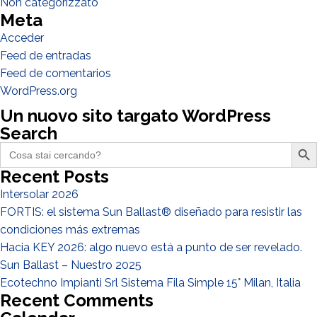
Non categorizzato
Meta
Acceder
He leido y acepto la
politica de privacidad*
Feed de entradas
Feed de comentarios
WordPress.org
Un nuovo sito targato WordPress
Search
Search Butto
Search
for:
Recent Posts
Intersolar 2026
FORTIS: el sistema Sun Ballast® diseñado para resistir las
condiciones más extremas
Hacia KEY 2026: algo nuevo está a punto de ser revelado.
Sun Ballast – Nuestro 2025
Ecotechno Impianti Srl Sistema Fila Simple 15° Milan, Italia
Recent Comments