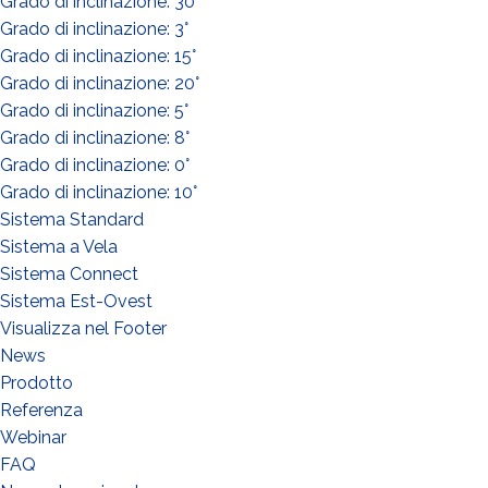
Grado di inclinazione: 30°
Grado di inclinazione: 3°
¿QUÉ HACES?*
Grado di inclinazione: 15°
Instalador
Grado di inclinazione: 20°
Grado di inclinazione: 5°
Diseñador
Grado di inclinazione: 8°
EPC
Grado di inclinazione: 0°
Distribuidor
Grado di inclinazione: 10°
Sistema Standard
Otro
Sistema a Vela
Sistema Connect
Sistema Est-Ovest
Visualizza nel Footer
News
Prodotto
Referenza
Webinar
FAQ