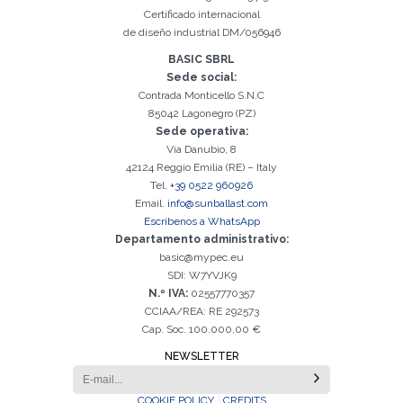
Certificado internacional
de diseño industrial DM/056946
BASIC SBRL
Sede social:
Contrada Monticello S.N.C
85042 Lagonegro (PZ)
Sede operativa:
Via Danubio, 8
42124 Reggio Emilia (RE) – Italy
Tel.
+39 0522 960926
Email.
info@sunballast.com
Escríbenos a WhatsApp
Departamento administrativo:
basic@mypec.eu
SDI: W7YVJK9
N.º IVA:
02557770357
CCIAA/REA: RE 292573
Cap. Soc. 100.000,00 €
NEWSLETTER
COOKIE POLICY
CREDITS