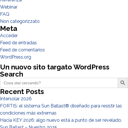
Webinar
EPC
FAQ
Distribuidor
Non categorizzato
Meta
Otro
Acceder
Feed de entradas
Feed de comentarios
WordPress.org
Un nuovo sito targato WordPress
Search
Search Butto
Search
for:
Recent Posts
Intersolar 2026
He leido y acepto la
politica de privacidad*
FORTIS: el sistema Sun Ballast® diseñado para resistir las
condiciones más extremas
Hacia KEY 2026: algo nuevo está a punto de ser revelado.
Sun Ballast – Nuestro 2025