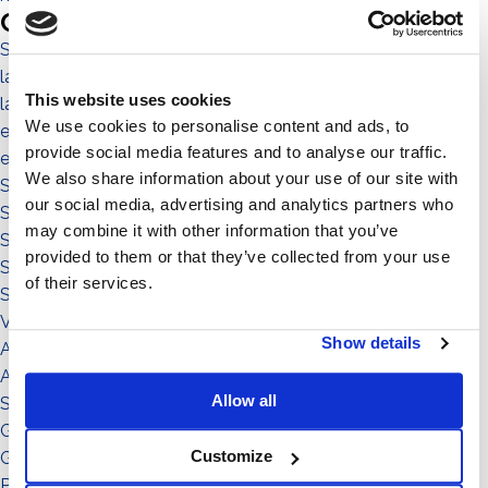
Categories
Sistema No-Flex
las personas
This website uses cookies
la comunidad
We use cookies to personalise content and ads, to
el entorno
provide social media features and to analyse our traffic.
el territorio
We also share information about your use of our site with
Sistema a Vela 11°
our social media, advertising and analytics partners who
Sistema Est-Ovest
may combine it with other information that you’ve
Sistema a Vela
provided to them or that they’ve collected from your use
Sistema Connect
of their services.
Sistema Standard
Video illustrativi
Show details
Accessori
Accessorio
Allow all
Sistema
Grado di inclinazione: 11°
Customize
Grado di inclinazione: 12°
Potenza: da 51 a 150