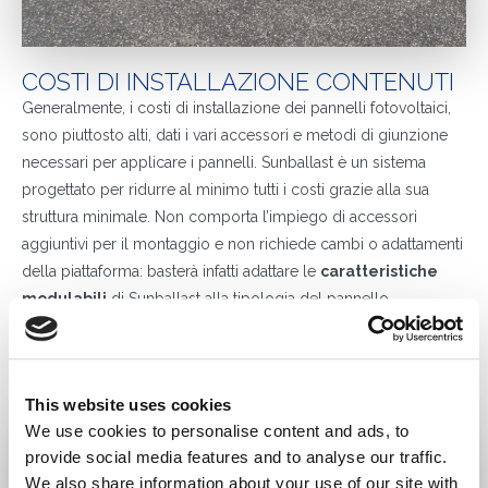
COSTI DI INSTALLAZIONE CONTENUTI
Generalmente, i costi di installazione dei pannelli fotovoltaici,
sono piuttosto alti, dati i vari accessori e metodi di giunzione
necessari per applicare i pannelli. Sunballast è un sistema
progettato per ridurre al minimo tutti i costi grazie alla sua
struttura minimale. Non comporta l’impiego di accessori
aggiuntivi per il montaggio e non richiede cambi o adattamenti
della piattaforma: basterà infatti adattare le
caratteristiche
modulabili
di Sunballast alla tipologia del pannello.
Richiedi subito un preventivo gratuito e senza impegno
cliccando
qui
o scrivendoci a
info@sunballast.com
, oppure
chiamaci al
+39 0522 960926
; saremo felici di rispondere a
This website uses cookies
qualsiasi richiesta nel più breve tempo possibile
We use cookies to personalise content and ads, to
provide social media features and to analyse our traffic.
We also share information about your use of our site with