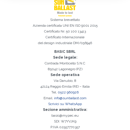
Sistema brevettato
Azienda certificata
UNI EN ISO 9001 2015
Certificato Nr. 50 100 13413
Certificato Internazionale
del design industriale DM/056946
BASIC SBRL
Sede legale:
Contrada Monticello S.N.C
Iscrizione effettuata con successo. Verificare la propria casella e-
È indispensabile accettare la Privacy Policy
Spiacenti, si è verificato il seguente errore:
Il campo Cognome è obbligatorio
Il campo Telefono è obbligatorio
Il campo Azienda è obbligatorio
Il campo E-mail è obbligatorio
Il campo Nome è obbligatorio
Il campo Città è obbligatorio
E-mail inserita non valida
85042 Lagonegro (PZ)
mail per procedere all'attivazione
Sede operativa
Via Danubio, 8
42124 Reggio Emilia (RE) – Italia
Tel.
0522 960926
Email.
info@sunballast.com
Scrivici su WhatsApp
Sezione amministrativa:
basic@mypec.eu
SDI: W7YVJK9
P.IVA 02557770357