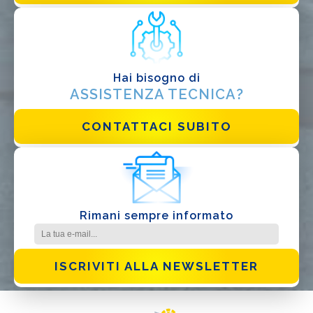
DI COSA DI OCCUPI?*
Installatore
Progettista
EPC
Hai bisogno di
ASSISTENZA TECNICA?
Distributore
Altro
CONTATTACI SUBITO
Rimani sempre informato
Ho letto e accetto la
Privacy Policy*
ISCRIVITI ALLA NEWSLETTER