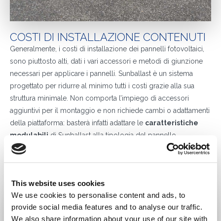
COSTI DI INSTALLAZIONE CONTENUTI
Generalmente, i costi di installazione dei pannelli fotovoltaici,
sono piuttosto alti, dati i vari accessori e metodi di giunzione
necessari per applicare i pannelli. Sunballast è un sistema
progettato per ridurre al minimo tutti i costi grazie alla sua
struttura minimale. Non comporta l’impiego di accessori
aggiuntivi per il montaggio e non richiede cambi o adattamenti
della piattaforma: basterà infatti adattare le
caratteristiche
modulabili
di Sunballast alla tipologia del pannello.
Richiedi subito un preventivo gratuito e senza impegno
cliccando
qui
o scrivendoci a
info@sunballast.com
, oppure
chiamaci al
+39 0522 960926
; saremo felici di rispondere a
This website uses cookies
qualsiasi richiesta nel più breve tempo possibile
We use cookies to personalise content and ads, to
provide social media features and to analyse our traffic.
We also share information about your use of our site with