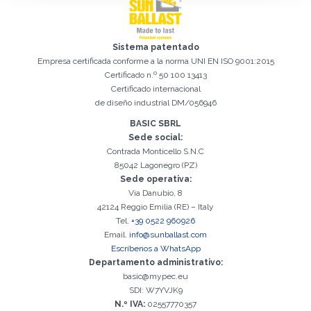
Sistema patentado
Empresa certificada conforme a la norma UNI EN ISO 9001:2015
Certificado n.º 50 100 13413
Certificado internacional
de diseño industrial DM/056946
BASIC SBRL
Sede social:
Contrada Monticello S.N.C
Registro exitoso. Verifique su casilla de correo electrónico para
El campo Correo Electrónico es obligatorio
Debemos aceptar la Política de privacidad
Lo sentimos, se produjo el siguiente error:
Correo Electrónico ingresado no válido
El campo Teléfono es obligatorio
El campo Apellido es obligatorio
El campo Nombre es obligatorio
El campo Agencia es obligatorio
El campo Ciudad es obligatorio
85042 Lagonegro (PZ)
continuar con la activación
Sede operativa:
Via Danubio, 8
42124 Reggio Emilia (RE) – Italy
Tel.
+39 0522 960926
Email.
info@sunballast.com
Escríbenos a WhatsApp
Departamento administrativo:
basic@mypec.eu
SDI: W7YVJK9
N.º IVA:
02557770357