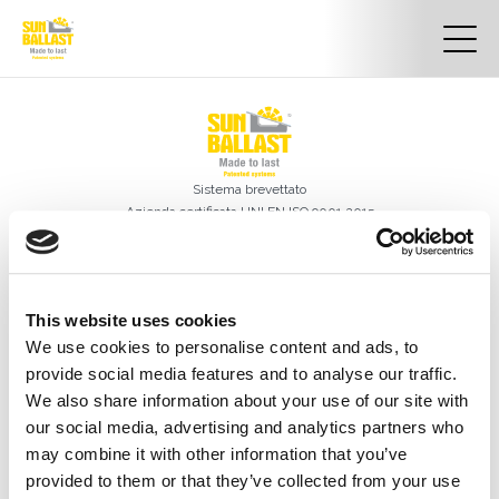
Sistema brevettato
Azienda certificata
UNI EN ISO 9001 2015
Certificato Nr. 50 100 13413
Certificato Internazionale
del design industriale DM/056946
BASIC SBRL
This website uses cookies
Sede legale:
We use cookies to personalise content and ads, to
Contrada Monticello S.N.C
provide social media features and to analyse our traffic.
85042 Lagonegro (PZ)
We also share information about your use of our site with
Sede operativa
Via Danubio, 8
our social media, advertising and analytics partners who
42124 Reggio Emilia (RE) – Italia
may combine it with other information that you’ve
Tel.
0522 960926
provided to them or that they’ve collected from your use
Email.
info@sunballast.com