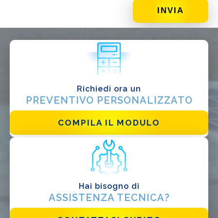
DI COSA DI OCCUPI?*
Installatore
Progettista
EPC
Distributore
Richiedi ora un
PREVENTIVO PERSONALIZZATO
Altro
COMPILA IL MODULO
Hai bisogno di
ASSISTENZA TECNICA?
Ho letto e accetto la
Privacy Policy*