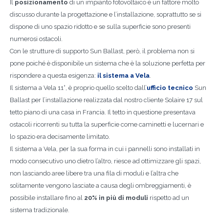
Il
posizionamento
di un impianto fotovoltaico è un fattore molto
discusso durante la progettazione e l’installazione, soprattutto se si
dispone di uno spazio ridotto e se sulla superficie sono presenti
numerosi ostacoli.
Con le strutture di supporto Sun Ballast, però, il problema non si
pone poiché è disponibile un sistema che è la soluzione perfetta per
rispondere a questa esigenza:
il sistema a Vela
.
Il sistema a Vela 11°, è proprio quello scelto dall’
ufficio tecnico
Sun
Ballast per l’installazione realizzata dal nostro cliente Solaire 17 sul
tetto piano di una casa in Francia. Il tetto in questione presentava
ostacoli ricorrenti su tutta la superficie come caminetti e lucernari e
lo spazio era decisamente limitato.
Il sistema a Vela, per la sua forma in cui i pannelli sono installati in
modo consecutivo uno dietro l’altro, riesce ad ottimizzare gli spazi,
non lasciando aree libere tra una fila di moduli e l’altra che
solitamente vengono lasciate a causa degli ombreggiamenti, è
possibile installare fino al
20% in più di moduli
rispetto ad un
sistema tradizionale.