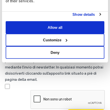
of their services.
Show details
Privacy*
Allow all
Autorizzo il trattamento dei miei dati secondo quanto
previsto dalla
Privacy Policy
di Basic S.r.l .
Customize
Newsletter
Deny
Spuntando questa casella accetti di ricevere materiale
pubblicitario sui prodotti e servizi forniti da Basic S.B.R.L.
mediante l’invio di newsletter. In qualsiasi momento potrai
disiscriverti cliccando sull’apposito link situato a piè di
pagina della email.