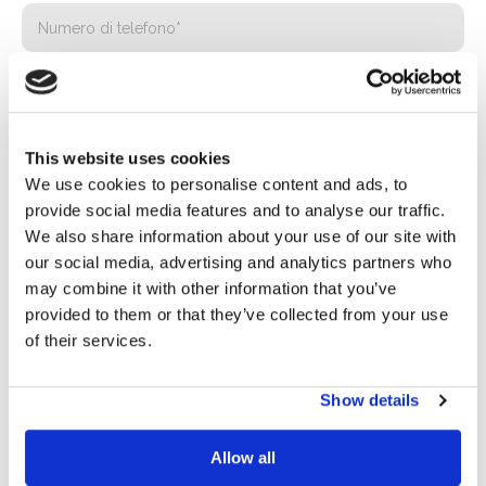
This website uses cookies
We use cookies to personalise content and ads, to
provide social media features and to analyse our traffic.
We also share information about your use of our site with
our social media, advertising and analytics partners who
Privacy*
may combine it with other information that you’ve
provided to them or that they’ve collected from your use
Autorizzo il trattamento dei miei dati secondo quanto
of their services.
previsto dalla
Privacy Policy
di Basic S.r.l .
Show details
Newsletter
Spuntando questa casella accetti di ricevere materiale
Allow all
pubblicitario sui prodotti e servizi forniti da Basic S.B.R.L.
mediante l’invio di newsletter. In qualsiasi momento potrai