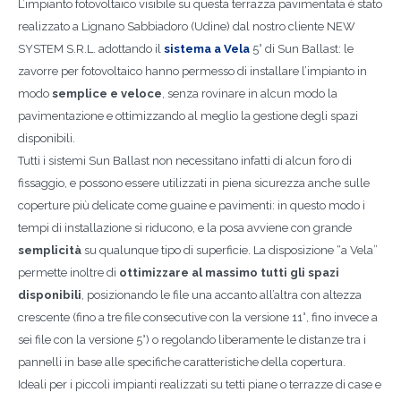
L’impianto fotovoltaico visibile su questa terrazza pavimentata è stato
realizzato a Lignano Sabbiadoro (Udine) dal nostro cliente NEW
SYSTEM S.R.L. adottando il
sistema a Vela
5° di Sun Ballast: le
zavorre per fotovoltaico hanno permesso di installare l’impianto in
modo
semplice e veloce
, senza rovinare in alcun modo la
pavimentazione e ottimizzando al meglio la gestione degli spazi
disponibili.
Tutti i sistemi Sun Ballast non necessitano infatti di alcun foro di
fissaggio, e possono essere utilizzati in piena sicurezza anche sulle
coperture più delicate come guaine e pavimenti: in questo modo i
tempi di installazione si riducono, e la posa avviene con grande
semplicità
su qualunque tipo di superficie. La disposizione “a Vela”
permette inoltre di
ottimizzare al massimo tutti gli spazi
disponibili
, posizionando le file una accanto all’altra con altezza
crescente (fino a tre file consecutive con la versione 11°, fino invece a
sei file con la versione 5°) o regolando liberamente le distanze tra i
pannelli in base alle specifiche caratteristiche della copertura.
Ideali per i piccoli impianti realizzati su tetti piane o terrazze di case e