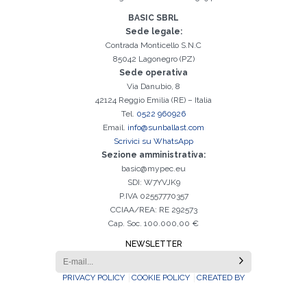
BASIC SBRL
Sede legale:
Contrada Monticello S.N.C
85042 Lagonegro (PZ)
Sede operativa
Via Danubio, 8
42124 Reggio Emilia (RE) – Italia
Tel.
0522 960926
Email.
info@sunballast.com
Scrivici su WhatsApp
Sezione amministrativa:
basic@mypec.eu
SDI: W7YVJK9
P.IVA 02557770357
CCIAA/REA: RE 292573
Cap. Soc. 100.000,00 €
NEWSLETTER
PRIVACY POLICY
COOKIE POLICY
CREATED BY