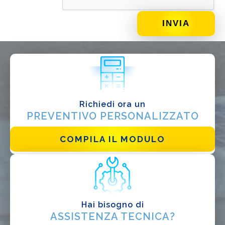
DI COSA DI OCCUPI?*
Installatore
Progettista
EPC
Distributore
Richiedi ora un
Altro
PREVENTIVO PERSONALIZZATO
COMPILA IL MODULO
Hai bisogno di
ASSISTENZA TECNICA?
Ho letto e accetto la
Privacy Policy*