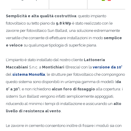
Semplicità e alta qualità costruttiva
: questo impianto
fotovoltaico su tetto piano da
9.8 kWp
è stato realizzato con le
zavorre per fotovoltaico Sun Ballast, una soluzione estremamente
versatile che consente di effettuare installazioni in modo
semplice
e veloce
su qualunque tipologia di superficie piana.
L’impianto è stato installato dal nostro cliente
Lattoneria
Maccabiani
S.n.c. a
Montichiari
(Brescia) con la
versione da 10°
del
sistema Monofila
; le strutture per fotovoltaico che compongono
questo sistema sono disponibili in un’ampia gamma di modelli (
da
0° a 30°
), e non richiedono
alcun foro di fissaggio
alla copertura: i
sistemi Sun Ballast vengono infatti semplicemente appoggiati,
riducendo al minimo i tempi di installazione e assicurando un
alto
livello di resistenza al vento
.
Le zavorre in cemento consentono inoltre di fissare i moduli sia con