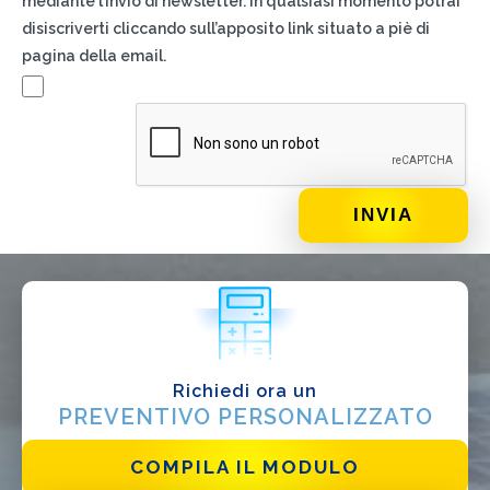
mediante l’invio di newsletter. In qualsiasi momento potrai
disiscriverti cliccando sull’apposito link situato a piè di
pagina della email.
DI COSA DI OCCUPI?*
Installatore
Progettista
EPC
Distributore
Altro
Richiedi ora un
PREVENTIVO PERSONALIZZATO
COMPILA IL MODULO