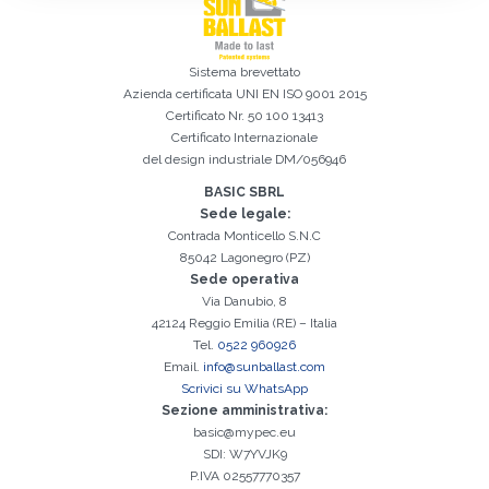
Sistema brevettato
Azienda certificata
UNI EN ISO 9001 2015
Certificato Nr. 50 100 13413
Iscrizione effettuata con successo. Verificare la propria casella e-
È indispensabile accettare la Privacy Policy
Spiacenti, si è verificato il seguente errore:
Il campo Cognome è obbligatorio
Il campo Telefono è obbligatorio
Il campo Azienda è obbligatorio
Il campo E-mail è obbligatorio
Il campo Nome è obbligatorio
Il campo Città è obbligatorio
E-mail inserita non valida
Certificato Internazionale
mail per procedere all'attivazione
del design industriale DM/056946
BASIC SBRL
Sede legale:
Contrada Monticello S.N.C
85042 Lagonegro (PZ)
Sede operativa
Via Danubio, 8
42124 Reggio Emilia (RE) – Italia
Tel.
0522 960926
Email.
info@sunballast.com
Scrivici su WhatsApp
Sezione amministrativa:
basic@mypec.eu
SDI: W7YVJK9
P.IVA 02557770357