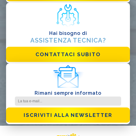
Hai bisogno di
Ho letto e accetto la
Privacy Policy*
ASSISTENZA TECNICA?
CONTATTACI SUBITO
Rimani sempre informato
ISCRIVITI ALLA NEWSLETTER