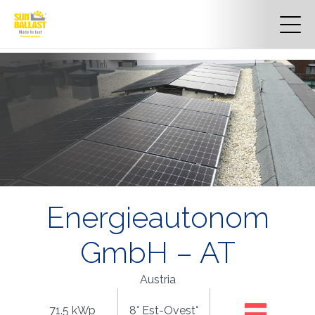
Energieautonom
GmbH – AT
Austria
71.5 kWp
8° Est-Ovest°