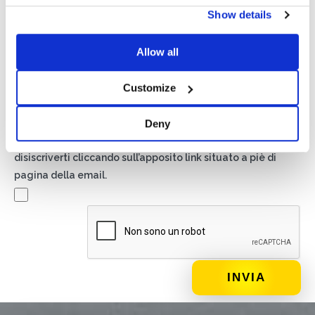
Privacy*
Show details
Autorizzo il trattamento dei miei dati secondo quanto
previsto dalla
Privacy Policy
di Basic S.r.l .
Allow all
Newsletter
Customize
Spuntando questa casella accetti di ricevere materiale
pubblicitario sui prodotti e servizi forniti da Basic S.B.R.L.
Deny
mediante l’invio di newsletter. In qualsiasi momento potrai
disiscriverti cliccando sull’apposito link situato a piè di
pagina della email.
DI COSA DI OCCUPI?*