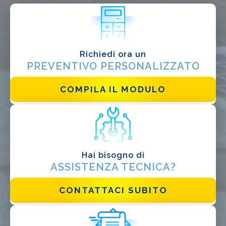
Installatore
Progettista
EPC
Richiedi ora un
Distributore
PREVENTIVO PERSONALIZZATO
Altro
COMPILA IL MODULO
Hai bisogno di
ASSISTENZA TECNICA?
Ho letto e accetto la
Privacy Policy*
CONTATTACI SUBITO