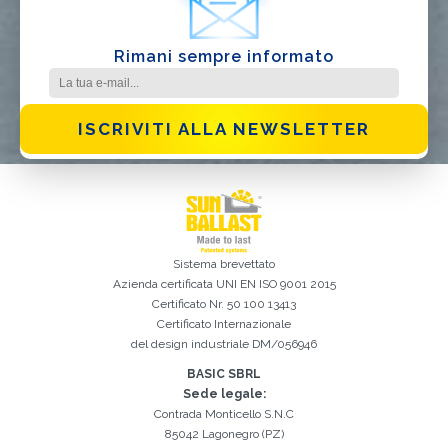
Rimani sempre informato
ISCRIVITI ALLA NEWSLETTER
Sistema brevettato
Azienda certificata
UNI EN ISO 9001 2015
Certificato Nr. 50 100 13413
Certificato Internazionale
del design industriale DM/056946
Iscrizione effettuata con successo. Verificare la propria casella e-
È indispensabile accettare la Privacy Policy
Spiacenti, si è verificato il seguente errore:
Il campo Cognome è obbligatorio
Il campo Telefono è obbligatorio
Il campo Azienda è obbligatorio
Il campo E-mail è obbligatorio
Il campo Nome è obbligatorio
Il campo Città è obbligatorio
E-mail inserita non valida
mail per procedere all'attivazione
BASIC SBRL
Sede legale:
Contrada Monticello S.N.C
85042 Lagonegro (PZ)