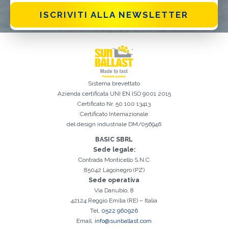
ISCRIVITI ALLA NEWSLETTER
Sistema brevettato
Azienda certificata
UNI EN ISO 9001 2015
Certificato Nr. 50 100 13413
Certificato Internazionale
del design industriale DM/056946
Iscrizione effettuata con successo. Verificare la propria casella e-
È indispensabile accettare la Privacy Policy
Spiacenti, si è verificato il seguente errore:
Il campo Cognome è obbligatorio
Il campo Telefono è obbligatorio
Il campo Azienda è obbligatorio
Il campo E-mail è obbligatorio
Il campo Nome è obbligatorio
Il campo Città è obbligatorio
E-mail inserita non valida
mail per procedere all'attivazione
BASIC SBRL
Sede legale:
Contrada Monticello S.N.C
85042 Lagonegro (PZ)
Sede operativa
Via Danubio, 8
42124 Reggio Emilia (RE) – Italia
Tel.
0522 960926
Email.
info@sunballast.com