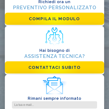
Richiedi ora un
EPC
PREVENTIVO PERSONALIZZATO
Distributore
COMPILA IL MODULO
Altro
Hai bisogno di
ASSISTENZA TECNICA?
CONTATTACI SUBITO
Ho letto e accetto la
Privacy Policy*
Rimani sempre informato