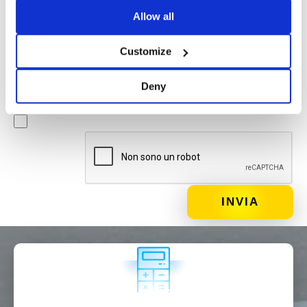
Newsletter
Allow all
Spuntando questa casella accetti di ricevere materiale
pubblicitario sui prodotti e servizi forniti da Basic S.B.R.L.
Customize
mediante l’invio di newsletter. In qualsiasi momento potrai
disiscriverti cliccando sull’apposito link situato a piè di
Deny
pagina della email.
DI COSA DI OCCUPI?*
Installatore
Progettista