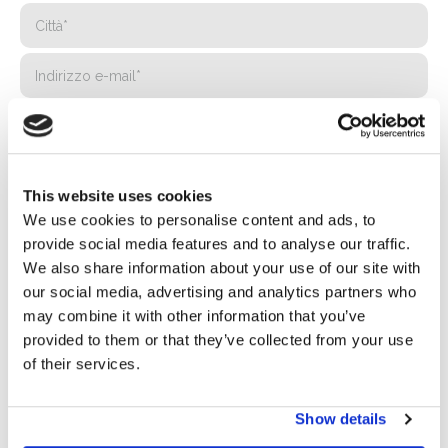
This website uses cookies
We use cookies to personalise content and ads, to
provide social media features and to analyse our traffic.
We also share information about your use of our site with
our social media, advertising and analytics partners who
may combine it with other information that you’ve
provided to them or that they’ve collected from your use
of their services.
Privacy*
Autorizzo il trattamento dei miei dati secondo quanto
previsto dalla
Privacy Policy
di Basic S.r.l .
Show details