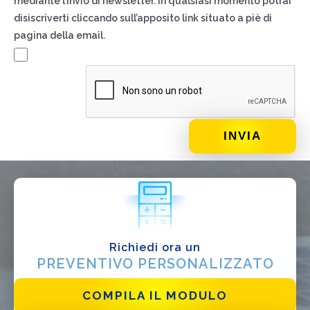
mediante l’invio di newsletter. In qualsiasi momento potrai
disiscriverti cliccando sull’apposito link situato a piè di
pagina della email.
DI COSA DI OCCUPI?*
Installatore
Progettista
EPC
Distributore
Altro
Richiedi ora un
PREVENTIVO PERSONALIZZATO
COMPILA IL MODULO