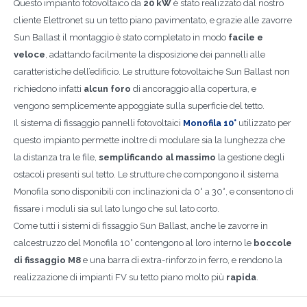
Questo impianto fotovoltaico da
20 kW
è stato realizzato dal nostro
cliente Elettronet su un tetto piano pavimentato, e grazie alle zavorre
Sun Ballast il montaggio è stato completato in modo
facile e
veloce
, adattando facilmente la disposizione dei pannelli alle
caratteristiche dell’edificio. Le strutture fotovoltaiche Sun Ballast non
richiedono infatti
alcun foro
di ancoraggio alla copertura, e
vengono semplicemente appoggiate sulla superficie del tetto.
Il sistema di fissaggio pannelli fotovoltaici
Monofila 10°
utilizzato per
questo impianto permette inoltre di modulare sia la lunghezza che
la distanza tra le file,
semplificando al massimo
la gestione degli
ostacoli presenti sul tetto. Le strutture che compongono il sistema
Monofila sono disponibili con inclinazioni da 0° a 30°, e consentono di
fissare i moduli sia sul lato lungo che sul lato corto.
Come tutti i sistemi di fissaggio Sun Ballast, anche le zavorre in
calcestruzzo del Monofila 10° contengono al loro interno le
boccole
di fissaggio M8
e una barra di extra-rinforzo in ferro, e rendono la
realizzazione di impianti FV su tetto piano molto più
rapida
.