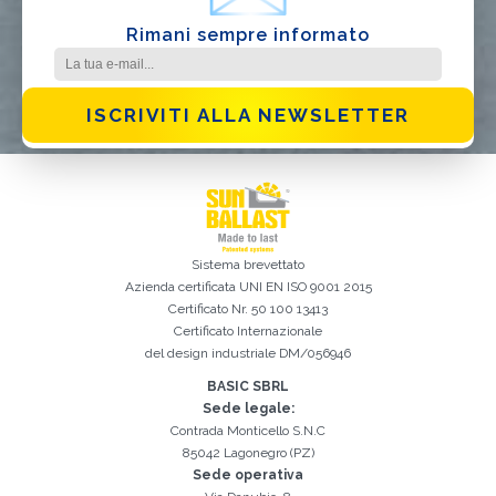
Rimani sempre informato
ISCRIVITI ALLA NEWSLETTER
Sistema brevettato
Azienda certificata
UNI EN ISO 9001 2015
Certificato Nr. 50 100 13413
Certificato Internazionale
del design industriale DM/056946
Iscrizione effettuata con successo. Verificare la propria casella e-
È indispensabile accettare la Privacy Policy
Spiacenti, si è verificato il seguente errore:
Il campo Cognome è obbligatorio
Il campo Telefono è obbligatorio
Il campo Azienda è obbligatorio
Il campo E-mail è obbligatorio
Il campo Nome è obbligatorio
Il campo Città è obbligatorio
E-mail inserita non valida
mail per procedere all'attivazione
BASIC SBRL
Sede legale:
Contrada Monticello S.N.C
85042 Lagonegro (PZ)
Sede operativa