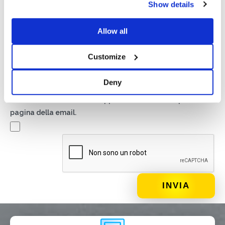
Show details
Autorizzo il trattamento dei miei dati secondo quanto
previsto dalla
Privacy Policy
di Basic S.r.l .
Allow all
Newsletter
Customize
Spuntando questa casella accetti di ricevere materiale
pubblicitario sui prodotti e servizi forniti da Basic S.B.R.L.
Deny
mediante l’invio di newsletter. In qualsiasi momento potrai
disiscriverti cliccando sull’apposito link situato a piè di
pagina della email.
DI COSA DI OCCUPI?*
Installatore