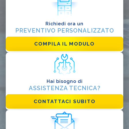
Progettista
EPC
Richiedi ora un
PREVENTIVO PERSONALIZZATO
Distributore
Altro
COMPILA IL MODULO
Hai bisogno di
ASSISTENZA TECNICA?
CONTATTACI SUBITO
Ho letto e accetto la
Privacy Policy*