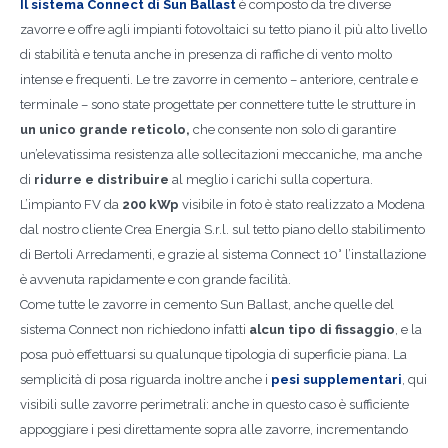
Il sistema Connect di Sun Ballast
è composto da tre diverse
zavorre e offre agli impianti fotovoltaici su tetto piano il più alto livello
di stabilità e tenuta anche in presenza di raffiche di vento molto
intense e frequenti. Le tre zavorre in cemento – anteriore, centrale e
terminale – sono state progettate per connettere tutte le strutture in
un unico grande reticolo,
che consente non solo di garantire
un’elevatissima resistenza alle sollecitazioni meccaniche, ma anche
di
ridurre e distribuire
al meglio i carichi sulla copertura.
L’impianto FV da
200 kWp
visibile in foto è stato realizzato a Modena
dal nostro cliente Crea Energia S.r.l. sul tetto piano dello stabilimento
di Bertoli Arredamenti, e grazie al sistema Connect 10° l’installazione
è avvenuta rapidamente e con grande facilità.
Come tutte le zavorre in cemento Sun Ballast, anche quelle del
sistema Connect non richiedono infatti
alcun tipo di fissaggio
, e la
posa può effettuarsi su qualunque tipologia di superficie piana. La
semplicità di posa riguarda inoltre anche i
pesi supplementari
, qui
visibili sulle zavorre perimetrali: anche in questo caso è sufficiente
appoggiare i pesi direttamente sopra alle zavorre, incrementando