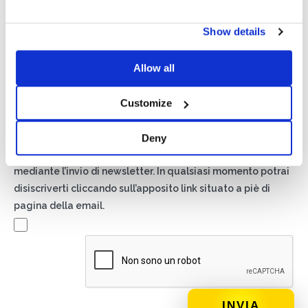
Show details
Privacy*
Autorizzo il trattamento dei miei dati secondo quanto
Allow all
previsto dalla
Privacy Policy
di Basic S.r.l .
Customize
Newsletter
Spuntando questa casella accetti di ricevere materiale
Deny
pubblicitario sui prodotti e servizi forniti da Basic S.B.R.L.
mediante l’invio di newsletter. In qualsiasi momento potrai
disiscriverti cliccando sull’apposito link situato a piè di
pagina della email.