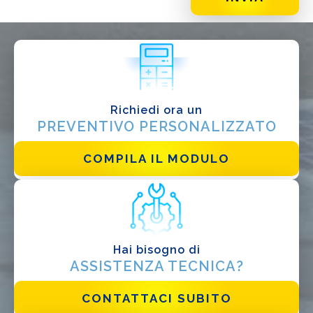
DI COSA DI OCCUPI?*
Installatore
Progettista
EPC
Distributore
Richiedi ora un
PREVENTIVO PERSONALIZZATO
Altro
COMPILA IL MODULO
Hai bisogno di
ASSISTENZA TECNICA?
Ho letto e accetto la
Privacy Policy*
CONTATTACI SUBITO